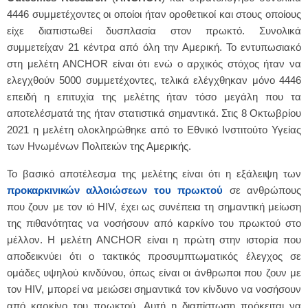
4446 συμμετέχοντες οι οποίοι ήταν οροθετικοί και στους οποίους
είχε διαπιστωθεί δυσπλασία στον πρωκτό. Συνολικά
συμμετείχαν 21 κέντρα από όλη την Αμερική. Το εντυπωσιακό
στη μελέτη ANCHOR είναι ότι ενώ ο αρχικός στόχος ήταν να
ελεγχθούν 5000 συμμετέχοντες, τελικά ελέγχθηκαν μόνο 4446
επειδή η επιτυχία της μελέτης ήταν τόσο μεγάλη που τα
αποτελέσματά της ήταν στατιστικά σημαντικά. Στις 8 Οκτωβρίου
2021 η μελέτη ολοκληρώθηκε από το Εθνικό Ινστιτούτο Υγείας
των Ηνωμένων Πολιτειών της Αμερικής.
Το βασικό αποτέλεσμα της μελέτης είναι ότι η εξάλειψη των
προκαρκινικών αλλοιώσεων του πρωκτού
σε ανθρώπους
που ζουν με τον ιό HIV, έχει ως συνέπεια τη σημαντική μείωση
της πιθανότητας να νοσήσουν από καρκίνο του πρωκτού στο
μέλλον. Η μελέτη ANCHOR είναι η πρώτη στην ιστορία που
αποδεικνύει ότι ο τακτικός προσυμπτωματικός έλεγχος σε
ομάδες υψηλού κινδύνου, όπως είναι οι άνθρωποι που ζουν με
τον HIV, μπορεί να μειώσει σημαντικά τον κίνδυνο να νοσήσουν
από καρκίνο του πρωκτού. Αυτή η διαπίστωση πρόκειται να