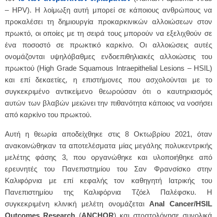
– HPV). Η λοίμωξη αυτή μπορεί σε κάποιους ανθρώπους να
προκαλέσει τη δημιουργία προκαρκινικών αλλοιώσεων στον
πρωκτό, οι οποίες με τη σειρά τους μπορούν να εξελιχθούν σε
ένα ποσοστό σε πρωκτικό καρκίνο. Οι αλλοιώσεις αυτές
ονομάζονται υψηλόβαθμες ενδοεπιθηλιακές αλλοιώσεις του
πρωκτού (High Grade Squamous Intraepithelial Lesions – HSIL)
και επί δεκαετίες, η επιστήμονες που ασχολούνται με το
συγκεκριμένο αντικείμενο θεωρούσαν ότι ο καυτηριασμός
αυτών των βλαβών μειώνει την πιθανότητα κάποιος να νοσήσει
από καρκίνο του πρωκτού.
Αυτή η θεωρία αποδείχθηκε στις 8 Οκτωβρίου 2021, όταν
ανακοινώθηκαν τα αποτελέσματα μίας μεγάλης πολυκεντρικής
μελέτης φάσης 3, που οργανώθηκε και υλοποιήθηκε από
ερευνητές του Πανεπιστημίου του Σαν Φρανσίσκο στην
Καλιφόρνια με επί κεφαλής τον καθηγητή Ιατρικής του
Πανεπιστημίου της Καλιφόρνια Τζόελ Παλέφσκυ. Η
συγκεκριμένη κλινική μελέτη ονομάζεται
Anal Cancer/HSIL
Outcomes Research
(
ANCHOR
) και στρατολόγησε συνολικά