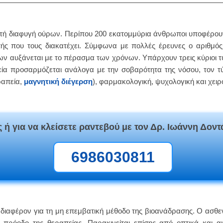
μητή διαφυγή ούρων. Περίπου 200 εκατομμύρια άνθρωποι υποφέρο
ής που τους διακατέχει. Σύμφωνα με πολλές έρευνες ο αριθμό
 αυξάνεται με το πέρασμα των χρόνων. Υπάρχουν τρεις κύριοι τύ
πεία προσαρμόζεται ανάλογα με την σοβαρότητα της νόσου, τον 
ραπεία,
μαγνητική διέγερση
), φαρμακολογική, ψυχολογική και χειρ
 ή για να κλείσετε ραντεβού με τον Δρ. Ιωάννη Δοντ
6986030811
ενδιαφέρον για τη μη επεμβατική μέθοδο της βιοανάδρασης. Ο ασθε
ρόοδο της θεραπείας. Παρακινείται επίσης από οπτικά και ακ