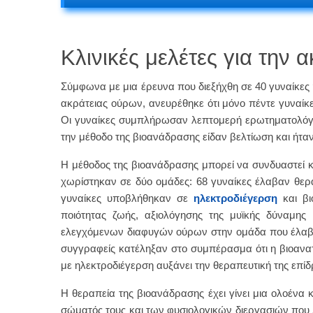
Κλινικές μελέτες για την
Σύμφωνα με μια έρευνα που διεξήχθη σε 40 γυναίκε
ακράτειας ούρων, ανευρέθηκε ότι μόνο πέντε γυναίκ
Οι γυναίκες συμπλήρωσαν λεπτομερή ερωτηματολόγια
την μέθοδο της βιοανάδρασης είδαν βελτίωση και ήταν
Η μέθοδος της βιοανάδρασης μπορεί να συνδυαστεί κα
χωρίστηκαν σε δύο ομάδες: 68 γυναίκες έλαβαν θερα
γυναίκες υποβλήθηκαν σε
ηλεκτροδιέγερση
και βι
ποιότητας ζωής, αξιολόγησης της μυϊκής δύναμη
ελεγχόμενων διαφυγών ούρων στην ομάδα που έλαβε 
συγγραφείς κατέληξαν στο συμπέρασμα ότι η βιοανατ
με ηλεκτροδιέγερση αυξάνει την θεραπευτική της επί
Η θεραπεία της βιοανάδρασης έχει γίνει μια ολοένα 
σώματός τους και των φυσιολογικών διεργασιών που λ