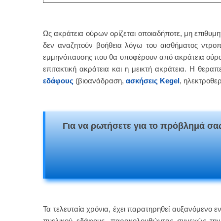
Ως ακράτεια ούρων ορίζεται οποιαδήποτε, μη επιθυ
δεν αναζητούν βοήθεια λόγω του αισθήματος ντροπ
εμμηνόπαυσης που θα υποφέρουν από ακράτεια ούρων
επιτακτική ακράτεια και η μεικτή ακράτεια. Η θερα
εδάφους
(βιοανάδραση,
ασκήσεις Kegel
, ηλεκτροθε
Για να ρωτήσετε για το πρόβλημά σας
Τα τελευταία χρόνια, έχει παρατηρηθεί αυξανόμενο 
πυελικού εδάφους, παρακολουθώντας συνεχώς την π