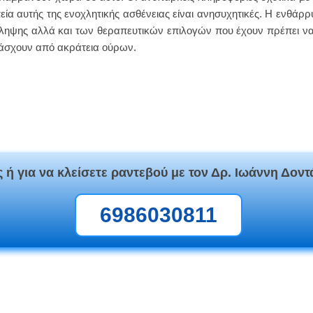
ία αυτής της ενοχλητικής ασθένειας είναι ανησυχητικές. Η ενθ
ηψης αλλά και των θεραπευτικών επιλογών που έχουν πρέπει να 
άσχουν από ακράτεια ούρων.
 ή για να κλείσετε ραντεβού με τον Δρ. Ιωάννη Δοντ
6986030811