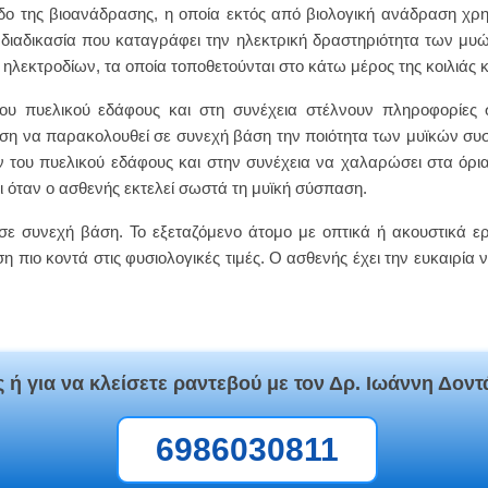
ο της βιοανάδρασης, η οποία εκτός από βιολογική ανάδραση χρησ
διαδικασία που καταγράφει την ηλεκτρική δραστηριότητα των μυών
λεκτροδίων, τα οποία τοποθετούνται στο κάτω μέρος της κοιλιάς κ
υ πυελικού εδάφους και στη συνέχεια στέλνουν πληροφορίες σ
θέση να παρακολουθεί σε συνεχή βάση την ποιότητα των μυϊκών σ
του πυελικού εδάφους και στην συνέχεια να χαλαρώσει στα όρια
ι όταν ο ασθενής εκτελεί σωστά τη μυϊκή σύσπαση.
ε συνεχή βάση. Το εξεταζόμενο άτομο με οπτικά ή ακουστικά ε
πιο κοντά στις φυσιολογικές τιμές. Ο ασθενής έχει την ευκαιρία 
 ή για να κλείσετε ραντεβού με τον Δρ. Ιωάννη Δοντ
6986030811