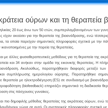
 ακράτεια ούρων και τη θεραπεία
ς ηλικίας 20 έως άνω των 50 ετών, συμπεριλαμβανομένων των γυ
ες είχαν ακούσει για την θεραπεία της βιοανάδρασης, ενώ τέσσερι
, τα οποία παρείχαν σημαντικές πληροφορίες σχετικά με την πάθ
 ικανοποιημένες με την πορεία της θεραπείας.
ι με άλλες φυσιοθεραπευτικές μεθόδους για τη θεραπεία της ακράτ
πεία και 34 ανήκαν στην ομάδα της εικονικής θεραπείας. Η πλήρη
οανάδραση. Ακολούθως, παρατηρήθηκαν διαφορές μεταξύ τω
ς και συμπλήρωσης ημερολογίου ούρησης. Παρατηρήθηκε σημαν
θεραπεία με ηλεκτροδιέγερση (ES) σε συνδυασμό με βιοανάδραση
ροφοδότηση (biofeedback) επηρεάζει σημαντικά τη διαδικασία θε
δραση στις πάσχουσες γυναίκες.
και πιο δημοφιλής μέθοδος θεραπείας της ακράτειας ούρων, ενώ τ
αμβάνουν χώρα σε αυτό. Οι ανεπαρκείς πληροφορίες σχετικά με τι