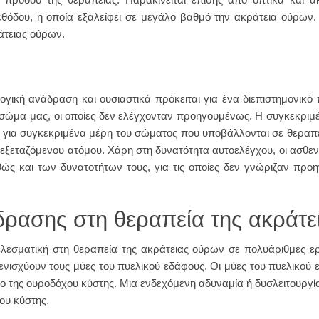
θόδου, η οποία εξαλείφει σε μεγάλο βαθμό την ακράτεια ούρων. 
άτειας ούρων.
λογική ανάδραση και ουσιαστικά πρόκειται για ένα διεπιστημονικό
μα μας, οι οποίες δεν ελέγχονταν προηγουμένως. Η συγκεκριμέν
για συγκεκριμένα μέρη του σώματος που υποβάλλονται σε θεραπεί
εξεταζόμενου ατόμου. Χάρη στη δυνατότητα αυτοελέγχου, οι ασθεν
θώς και των δυνατοτήτων τους, για τις οποίες δεν γνώριζαν πρ
δρασης στη θεραπεία της ακράτε
λεσματική στη θεραπεία της ακράτειας ούρων σε πολυάριθμες ερ
ενισχύουν τους μύες του πυελικού εδάφους. Οι μύες του πυελικού 
ο της ουροδόχου κύστης. Μια ενδεχόμενη αδυναμία ή δυσλειτουργί
ου κύστης.