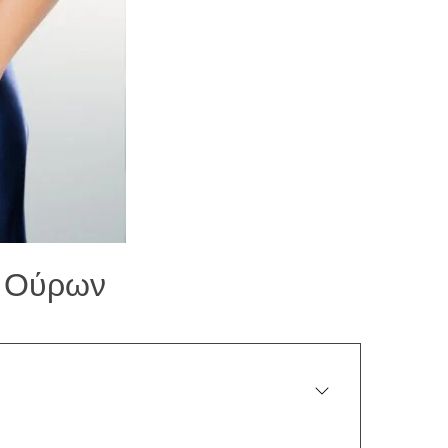
ς Ούρων