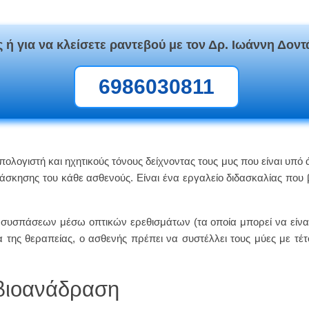
 ή για να κλείσετε ραντεβού με τον Δρ. Ιωάννη Δοντ
6986030811
λογιστή και ηχητικούς τόνους δείχνοντας τους μυς που είναι υπό 
 άσκησης του κάθε ασθενούς. Είναι ένα εργαλείο διδασκαλίας που 
υσπάσεων μέσω οπτικών ερεθισμάτων (τα οποία μπορεί να είναι κ
α της θεραπείας, ο ασθενής πρέπει να συστέλλει τους μύες με τέτ
βιοανάδραση