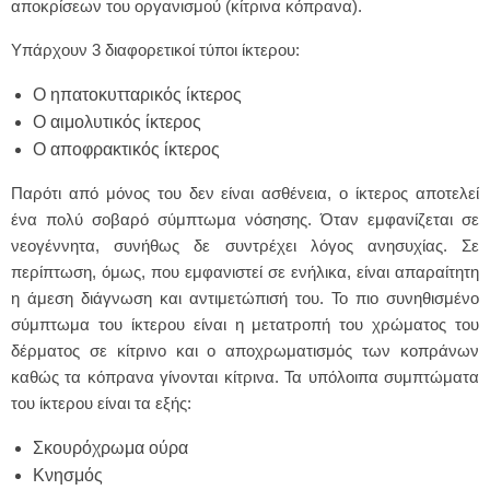
αποκρίσεων του οργανισμού (κίτρινα κόπρανα).
Υπάρχουν 3 διαφορετικοί τύποι ίκτερου:
Ο ηπατοκυτταρικός ίκτερος
Ο αιμολυτικός ίκτερος
Ο αποφρακτικός ίκτερος
Παρότι από μόνος του δεν είναι ασθένεια, ο ίκτερος αποτελεί
ένα πολύ σοβαρό σύμπτωμα νόσησης. Όταν εμφανίζεται σε
νεογέννητα, συνήθως δε συντρέχει λόγος ανησυχίας. Σε
περίπτωση, όμως, που εμφανιστεί σε ενήλικα, είναι απαραίτητη
η άμεση διάγνωση και αντιμετώπισή του. Το πιο συνηθισμένο
σύμπτωμα του ίκτερου είναι η μετατροπή του χρώματος του
δέρματος σε κίτρινο και ο αποχρωματισμός των κοπράνων
καθώς τα κόπρανα γίνονται κίτρινα. Τα υπόλοιπα συμπτώματα
του ίκτερου είναι τα εξής:
Σκουρόχρωμα ούρα
Κνησμός