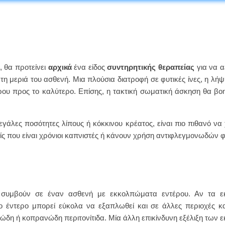
, θα προτείνει
αρχικά
ένα είδος
συντηρητικής θεραπείας
για να α
 τη μεριά του ασθενή. Μια πλούσια διατροφή σε φυτικές ίνες, η λ
ρου προς το καλύτερο. Επίσης, η τακτική σωματική άσκηση θα βο
άλες ποσότητες λίπους ή κόκκινου κρέατος, είναι πιο πιθανό να 
ενείς που είναι χρόνιοι καπνιστές ή κάνουν χρήση αντιφλεγμονωδών
συμβούν σε έναν ασθενή με εκκολπώματα εντέρου. Αν τα ε
το έντερο μπορεί εύκολα να εξαπλωθεί και σε άλλες περιοχές κ
δη ή κοπρανώδη περιτονίτιδα. Μία άλλη επικίνδυνη εξέλιξη των 