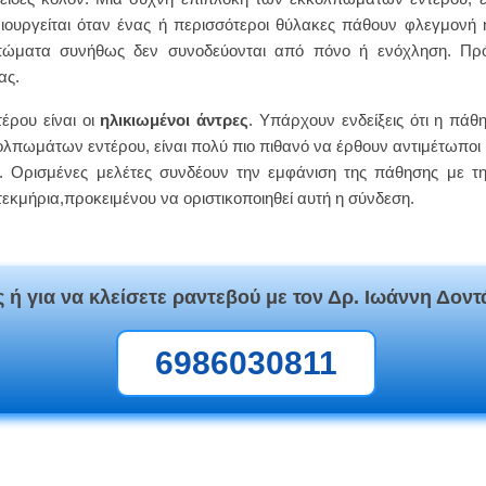
υργείται όταν ένας ή περισσότεροι θύλακες πάθουν φλεγμονή ή
λπώματα συνήθως δεν συνοδεύονται από πόνο ή ενόχληση. Πρόκ
ας.
έρου είναι οι
ηλικιωμένοι άντρες
. Υπάρχουν ενδείξεις ότι η πάθ
ολπωμάτων εντέρου, είναι πολύ πιο πιθανό να έρθουν αντιμέτωποι 
. Ορισμένες μελέτες συνδέουν την εμφάνιση της πάθησης με τ
κμήρια,προκειμένου να οριστικοποιηθεί αυτή η σύνδεση.
 ή για να κλείσετε ραντεβού με τον Δρ. Ιωάννη Δοντ
6986030811