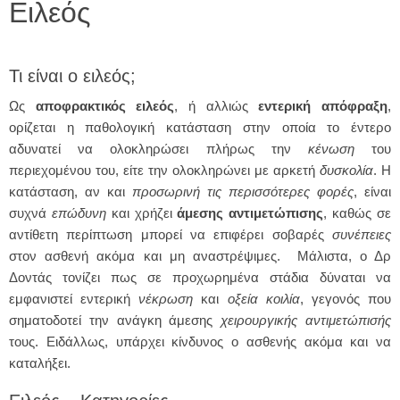
Ειλεός
Τι είναι ο ειλεός;
Ως
αποφρακτικός
ειλεός
, ή αλλιώς
εντερική απόφραξη
,
ορίζεται η παθολογική κατάσταση στην οποία το έντερο
αδυνατεί να ολοκληρώσει πλήρως την
κένωση
του
περιεχομένου του, είτε την ολοκληρώνει με αρκετή
δυσκολία
. Η
κατάσταση, αν και
προσωρινή τις περισσότερες φορές
, είναι
συχνά
επώδυνη
και χρήζει
άμεσης αντιμετώπισης
, καθώς σε
αντίθετη περίπτωση μπορεί να επιφέρει σοβαρές
συνέπειες
στον ασθενή ακόμα και μη αναστρέψιμες. Μάλιστα, ο Δρ
Δοντάς τονίζει πως σε προχωρημένα στάδια δύναται να
εμφανιστεί εντερική
νέκρωση
και
οξεία κοιλία
, γεγονός που
σηματοδοτεί την ανάγκη άμεσης
χειρουργικής αντιμετώπισής
τους. Ειδάλλως, υπάρχει κίνδυνος ο ασθενής ακόμα και να
καταλήξει.