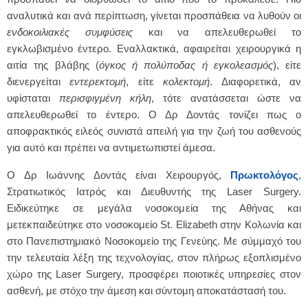
αναλυτικά και ανά περίπτωση, γίνεται προσπάθεια να λυθούν οι
ενδοκοιλιακές συμφύσεις
και να απελευθερωθεί το
εγκλωβισμένο έντερο. Εναλλακτικά, αφαιρείται χειρουργικά η
αιτία της βλάβης (
όγκος ή πολύποδας ή εγκολεασμός
), είτε
διενεργείται
εντερεκτομή
, είτε
κολεκτομή
. Διαφορετικά, αν
υφίσταται
περισφιγμένη κήλη
, τότε ανατάσσεται ώστε να
απελευθερωθεί το έντερο. Ο Δρ Δοντάς τονίζει πως ο
αποφρακτικός ειλεός συνιστά απειλή για την ζωή του ασθενούς
για αυτό και πρέπει να αντιμετωπιστεί άμεσα.
Ο Δρ Ιωάννης Δοντάς είναι Χειρουργός,
Πρωκτολόγος
,
Στρατιωτικός Ιατρός και Διευθυντής της Laser Surgery.
Ειδικεύτηκε σε μεγάλα νοσοκομεία της Αθήνας και
μετεκπαιδεύτηκε στο νοσοκομείο St. Elizabeth στην Κολωνία και
στο Πανεπιστημιακό Νοσοκομείο της Γενεύης. Με σύμμαχό του
την τελευταία λέξη της τεχνολογίας, στον πλήρως εξοπλισμένο
χώρο της Laser Surgery, προσφέρει ποιοτικές υπηρεσίες στον
ασθενή, με στόχο την άμεση και σύντομη αποκατάστασή του.