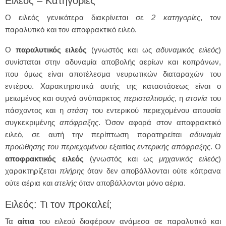
Ειλεός – Κατηγορίες
Ο ειλεός γενικότερα διακρίνεται σε
2 κατηγορίες
, τον
παραλυτικό και τον αποφρακτικό ειλεό.
Ο
παραλυτικός ειλεός
(γνωστός και ως
αδυναμικός ειλεός
)
συνίσταται στην αδυναμία αποβολής αερίων και κοπράνων,
που όμως είναι αποτέλεσμα νευρωτικών διαταραχών του
εντέρου. Χαρακτηριστικά αυτής της καταστάσεως είναι ο
μειωμένος και συχνά ανύπαρκτος
περισταλτισμός
, η
ατονία
του
πάσχοντος και η
στάση
του εντερικού περιεχομένου απουσία
συγκεκριμένης
απόφραξης
. Όσον αφορά στον αποφρακτικό
ειλεό, σε αυτή την περίπτωση παρατηρείται
αδυναμία
προώθησης του περιεχομένου
εξαιτίας
εντερικής απόφραξης
. Ο
αποφρακτικός ειλεός
(γνωστός και ως
μηχανικός ειλεός
)
χαρακτηρίζεται
πλήρης
όταν δεν αποβάλλονται ούτε κόπρανα
ούτε αέρια και
ατελής
όταν αποβάλλονται μόνο αέρια.
Ειλεός: Τι τον προκαλεί;
Τα
αίτια
του ειλεού διαφέρουν ανάμεσα σε παραλυτικό και