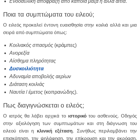
Ενδοαυλική
απόφραξη από κάποια μάζα ή άλλα αίτια
.
Ποια τα συμπτώματα του ειλεού;
Ο ειλεός προκαλεί έντονη ευαισθησία στην κοιλιά αλλά και μια
σειρά από συμπτώματα όπως:
Κοιλιακός
σπασμός
(κράμπες)
Ανορεξία
Αίσθημα
πληρότητας
Δυσκοιλιότητα
Αδυναμία
αποβολής
αερίων
Διάταση
κοιλιάς
Ναυτία
/
έμετος
(κοπρανώδης).
Πως διαγιγνώσκεται ο ειλεός;
Ο ιατρός θα λάβει αρχικά το
ιστορικό
του ασθενούς. Οδηγός
στην αξιολόγηση των συμπτωμάτων και στη διάγνωση του
ειλεού είναι η
κλινική
εξέταση
. Συνήθως περιλαμβάνει την
επισκόπηση, την ψηλάφηση, την επίκρουση και την ακρόαση.