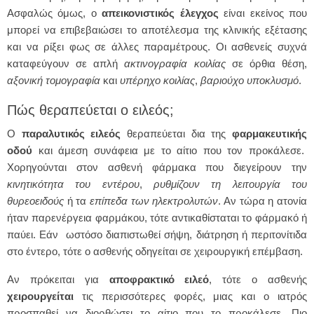
Ασφαλώς όμως, ο
απεικονιστικός έλεγχος
είναι εκείνος που
μπορεί να επιβεβαιώσει το αποτέλεσμα της κλινικής εξέτασης
και να ρίξει φως σε άλλες παραμέτρους. Οι ασθενείς συχνά
καταφεύγουν σε απλή
ακτινογραφία
κοιλίας
σε όρθια θέση,
αξονική
τομογραφία
και
υπέρηχο
κοιλίας
,
βαριούχο
υποκλυσμό
.
Πώς θεραπεύεται ο ειλεός;
Ο
παραλυτικός
ειλεός
θεραπεύεται δια της
φαρμακευτικής
οδού
και άμεση συνάφεια με το αίτιο που τον προκάλεσε.
Χορηγούνται στον ασθενή φάρμακα που διεγείρουν την
κινητικότητα του εντέρου
,
ρυθμίζουν τη λειτουργία του
θυρεοειδούς
ή τα
επίπεδα των ηλεκτρολυτών
. Αν τώρα η ατονία
ήταν παρενέργεια φαρμάκου, τότε αντικαθίσταται το φάρμακό ή
παύει. Εάν ωστόσο διαπιστωθεί σήψη, διάτρηση ή περιτονίτιδα
στο έντερο, τότε ο ασθενής οδηγείται σε χειρουργική επέμβαση.
Αν πρόκειται για
αποφρακτικό ειλεό
, τότε ο ασθενής
χειρουργείται
τις περισσότερες φορές, μιας και ο ιατρός
προσπαθεί να διορθώσει το αίτιο που το προκάλεσε. Πιο