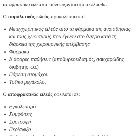
αποφρακτικό ειλεό και συνοψίζονται στα ακόλουθα.
Ο
παραλυτικός
ειλεός
προκαλείται από:
Μετεγχειρητικός
ειλεός από τα φάρμακα της αναισθησίας
και τους χειρισμούς που έγιναν στο έντερο κατά τη
διάρκεια της χειρουργικής επέμβασης
Φάρμακα
Διάφορες
παθήσεις
(υποθυρεοειδισμός, σακχαρώδης
διαβήτης κ.α.)
Πάρεση
στομάχου
Τοξικό
μεγάκολο
.
Ο
αποφρακτικός
ειλεός
οφείλεται σε:
Εγκολεασμό
Συμφύσεις
Συστροφή
Περίσφιξη