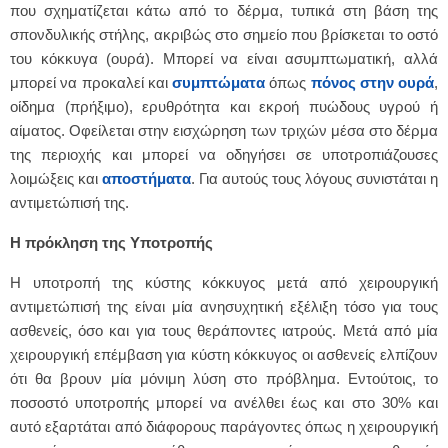
που σχηματίζεται κάτω από το δέρμα, τυπικά στη βάση της
σπονδυλικής στήλης, ακριβώς στο σημείο που βρίσκεται το οστό
του κόκκυγα (ουρά). Μπορεί να είναι ασυμπτωματική, αλλά
μπορεί να προκαλεί και
συμπτώματα
όπως
πόνος στην ουρά
,
οίδημα (πρήξιμο), ερυθρότητα και εκροή πυώδους υγρού ή
αίματος. Οφείλεται στην εισχώρηση των τριχών μέσα στο δέρμα
της περιοχής και μπορεί να οδηγήσει σε υποτροπιάζουσες
λοιμώξεις και
αποστήματα
. Για αυτούς τους λόγους συνιστάται η
αντιμετώπισή της.
Η πρόκληση της Υποτροπής
Η υποτροπή της κύστης κόκκυγος μετά από χειρουργική
αντιμετώπισή της είναι μία ανησυχητική εξέλιξη τόσο για τους
ασθενείς, όσο και για τους θεράποντες ιατρούς. Μετά από μία
χειρουργική επέμβαση για κύστη κόκκυγος οι ασθενείς ελπίζουν
ότι θα βρουν μία μόνιμη λύση στο πρόβλημα. Εντούτοις, το
ποσοστό υποτροπής μπορεί να ανέλθει έως και στο 30% και
αυτό εξαρτάται από διάφορους παράγοντες όπως η χειρουργική