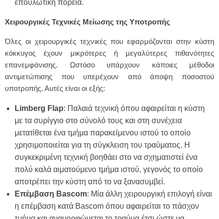
επουλωτική πορεία.
Χειρουργικές Τεχνικές Μείωσης της Υποτροπής
Όλες οι χειρουργικές τεχνικές που εφαρμόζονται στην κύστη
κόκκυγος έχουν μικρότερες ή μεγαλύτερες πιθανότητες
επανεμφάνισης. Ωστόσο υπάρχουν κάποιες μέθοδοι
αντιμετώπισης που υπερέχουν από άποψη ποσοστού
υποτροπής. Αυτές είναι οι εξής:
Limberg
Flap
: Παλαιά τεχνική όπου αφαιρείται η κύστη
με τα συρίγγιο στο σύνολό τους και στη συνέχεια
μετατίθεται ένα τμήμα παρακείμενου ιστού το οποίο
χρησιμοποιείται για τη σύγκλειση του τραύματος. Η
συγκεκριμένη τεχνική βοηθάει στο να σχηματιστεί ένα
πολύ καλά αιματούμενο τμήμα ιστού, γεγονός το οποίο
αποτρέπει την κύστη από το να ξανασυμβεί.
Επέμβαση
Bascom
: Μία άλλη χειρουργική επιλογή είναι
η επέμβαση κατά Bascom όπου αφαιρείται το πάσχον
τμήμα και αναμορφώνεται το τραύμα έτσι ώστε να