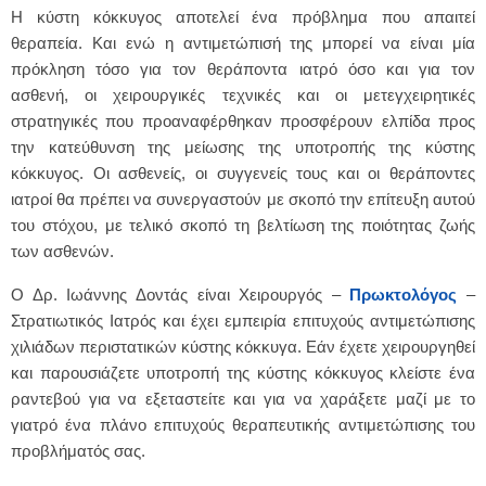
Η κύστη κόκκυγος αποτελεί ένα πρόβλημα που απαιτεί
θεραπεία. Και ενώ η αντιμετώπισή της μπορεί να είναι μία
πρόκληση τόσο για τον θεράποντα ιατρό όσο και για τον
ασθενή, οι χειρουργικές τεχνικές και οι μετεγχειρητικές
στρατηγικές που προαναφέρθηκαν προσφέρουν ελπίδα προς
την κατεύθυνση της μείωσης της υποτροπής της κύστης
κόκκυγος. Οι ασθενείς, οι συγγενείς τους και οι θεράποντες
ιατροί θα πρέπει να συνεργαστούν με σκοπό την επίτευξη αυτού
του στόχου, με τελικό σκοπό τη βελτίωση της ποιότητας ζωής
των ασθενών.
Ο Δρ. Ιωάννης Δοντάς είναι Χειρουργός –
Πρωκτολόγος
–
Στρατιωτικός Ιατρός και έχει εμπειρία επιτυχούς αντιμετώπισης
χιλιάδων περιστατικών κύστης κόκκυγα. Εάν έχετε χειρουργηθεί
και παρουσιάζετε υποτροπή της κύστης κόκκυγος κλείστε ένα
ραντεβού για να εξεταστείτε και για να χαράξετε μαζί με το
γιατρό ένα πλάνο επιτυχούς θεραπευτικής αντιμετώπισης του
προβλήματός σας.