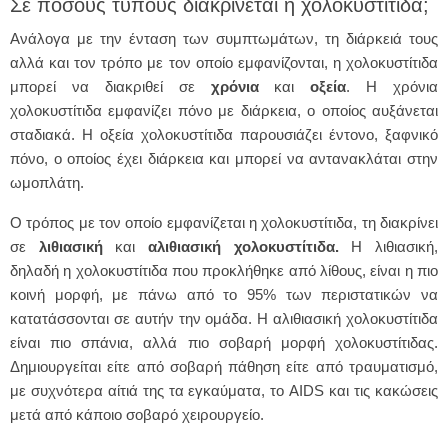
Σε πόσους τύπους διακρίνεται η χολοκυστίτιδα;
Ανάλογα με την ένταση των συμπτωμάτων, τη διάρκειά τους
αλλά και τον τρόπο με τον οποίο εμφανίζονται, η χολοκυστίτιδα
μπορεί να διακριθεί σε
χρόνια
και
οξεία
. Η χρόνια
χολοκυστίτιδα εμφανίζει πόνο με διάρκεια, ο οποίος αυξάνεται
σταδιακά. Η οξεία χολοκυστίτιδα παρουσιάζει έντονο, ξαφνικό
πόνο, ο οποίος έχει διάρκεια και μπορεί να αντανακλάται στην
ωμοπλάτη.
Ο τρόπος με τον οποίο εμφανίζεται η χολοκυστίτιδα, τη διακρίνει
σε
λιθιασική
και
αλιθιασική χολοκυστίτιδα.
Η λιθιασική,
δηλαδή η χολοκυστίτιδα που προκλήθηκε από λίθους, είναι η πιο
κοινή μορφή, με πάνω από το 95% των περιστατικών να
κατατάσσονται σε αυτήν την ομάδα. Η αλιθιασική χολοκυστίτιδα
είναι πιο σπάνια, αλλά πιο σοβαρή μορφή χολοκυστίτιδας.
Δημιουργείται είτε από σοβαρή πάθηση είτε από τραυματισμό,
με συχνότερα αίτιά της τα εγκαύματα, το AIDS και τις κακώσεις
μετά από κάποιο σοβαρό χειρουργείο.