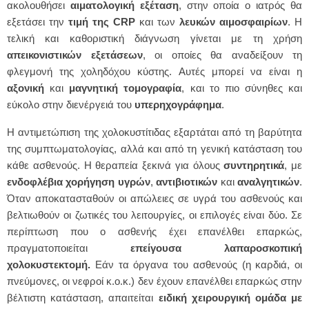
ακολουθήσει
αιματολογική εξέταση
, στην οποία ο ιατρός θα
εξετάσει την
τιμή της
CRP
και των
λευκών αιμοσφαιρίων
. Η
τελική και καθοριστική διάγνωση γίνεται με τη χρήση
απεικονιστικών εξετάσεων
, οι οποίες θα αναδείξουν τη
φλεγμονή της χοληδόχου κύστης. Αυτές μπορεί να είναι η
αξονική
και
μαγνητική
τομογραφία
, και το πιο σύνηθες και
εύκολο στην διενέργειά του
υπερηχογράφημα
.
Η αντιμετώπιση της χολοκυστίτιδας εξαρτάται από τη βαρύτητα
της συμπτωματολογίας, αλλά και από τη γενική κατάσταση του
κάθε ασθενούς. Η θεραπεία ξεκινά για όλους
συντηρητικά
, με
ενδοφλέβια χορήγηση υγρών
,
αντιβιοτικών
και
αναλγητικών
.
Όταν αποκατασταθούν οι απώλειες σε υγρά του ασθενούς και
βελτιωθούν οι ζωτικές του λειτουργίες, οι επιλογές είναι δύο. Σε
περίπτωση που ο ασθενής έχει επανέλθει επαρκώς,
πραγματοποιείται
επείγουσα λαπαροσκοπική
χολοκυστεκτομή.
Εάν τα όργανα του ασθενούς (η καρδιά, οι
πνεύμονες, οι νεφροί κ.ο.κ.) δεν έχουν επανέλθει επαρκώς στην
βέλτιστη κατάσταση, απαιτείται
ειδική χειρουργική ομάδα με