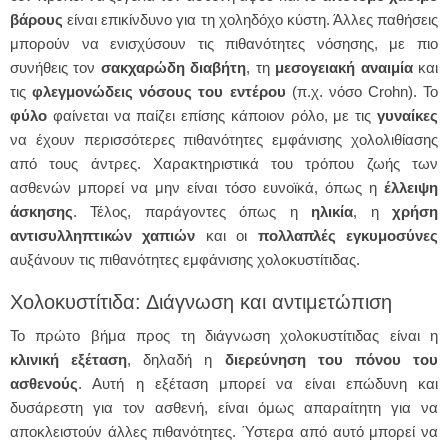
βάρους
είναι επικίνδυνο για τη χοληδόχο κύστη. Άλλες παθήσεις
μπορούν να ενισχύσουν τις πιθανότητες νόσησης, με πιο
συνήθεις τον
σακχαρώδη διαβήτη
, τη
μεσογειακή αναιμία
και
τις
φλεγμονώδεις νόσους του εντέρου
(π.χ. νόσο Crohn). Το
φύλο
φαίνεται να παίζει επίσης κάποιον ρόλο, με τις
γυναίκες
να έχουν περισσότερες πιθανότητες εμφάνισης χολολιθίασης
από τους άντρες. Χαρακτηριστικά του τρόπου ζωής των
ασθενών μπορεί να μην είναι τόσο ευνοϊκά, όπως η
έλλειψη
άσκησης
. Τέλος, παράγοντες όπως η
ηλικία
, η
χρήση
αντισυλληπτικών
χαπιών
και οι
πολλαπλές
εγκυμοσύνες
αυξάνουν τις πιθανότητες εμφάνισης χολοκυστίτιδας.
Χολοκυστίτιδα: Διάγνωση και αντιμετώπιση
Το πρώτο βήμα προς τη διάγνωση χολοκυστίτιδας είναι η
κλινική εξέταση
, δηλαδή η
διερεύνηση του πόνου του
ασθενούς
. Αυτή η εξέταση μπορεί να είναι επώδυνη και
δυσάρεστη για τον ασθενή, είναι όμως απαραίτητη για να
αποκλειστούν άλλες πιθανότητες. Ύστερα από αυτό μπορεί να