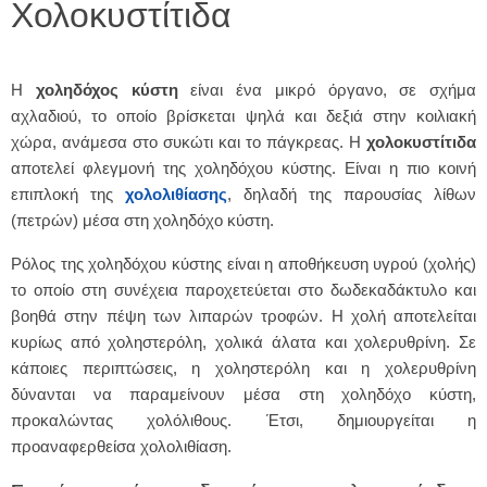
Χολοκυστίτιδα
Η
χοληδόχος κύστη
είναι ένα μικρό όργανο, σε σχήμα
αχλαδιού, το οποίο βρίσκεται ψηλά και δεξιά στην κοιλιακή
χώρα, ανάμεσα στο συκώτι και το πάγκρεας. Η
χολοκυστίτιδα
αποτελεί φλεγμονή της χοληδόχου κύστης. Είναι η πιο κοινή
επιπλοκή της
χολολιθίασης
, δηλαδή της παρουσίας λίθων
(πετρών) μέσα στη χοληδόχο κύστη.
Ρόλος της χοληδόχου κύστης είναι η αποθήκευση υγρού (χολής)
το οποίο στη συνέχεια παροχετεύεται στο δωδεκαδάκτυλο και
βοηθά στην πέψη των λιπαρών τροφών. Η χολή αποτελείται
κυρίως από χοληστερόλη, χολικά άλατα και χολερυθρίνη. Σε
κάποιες περιπτώσεις, η χοληστερόλη και η χολερυθρίνη
δύνανται να παραμείνουν μέσα στη χοληδόχο κύστη,
προκαλώντας χολόλιθους. Έτσι, δημιουργείται η
προαναφερθείσα χολολιθίαση.