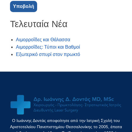
Τελευταία Νέα
Αιμορροΐδες και Θάλασσα
Αιμορροΐδες: Τύποι και Βαθμοί
Εξωτερικό σπυρί στον πρωκτό
Ο Ιωάννης Δοντάς αποφοίτησε από την Ιατρική Σχολή του
Αριστοτελείου Πανεπιστημίου Θεσσαλονίκης το 2005, έπειτα