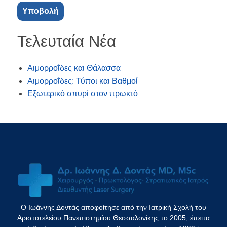
Τελευταία Νέα
Αιμορροΐδες και Θάλασσα
Αιμορροΐδες: Τύποι και Βαθμοί
Εξωτερικό σπυρί στον πρωκτό
Ο Ιωάννης Δοντάς αποφοίτησε από την Ιατρική Σχολή του
Αριστοτελείου Πανεπιστημίου Θεσσαλονίκης το 2005, έπειτα