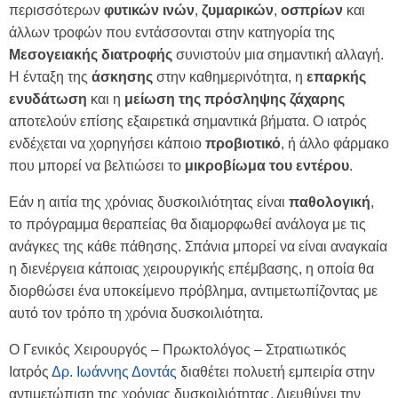
περισσότερων
φυτικών
ινών
,
ζυμαρικών
,
οσπρίων
και
άλλων τροφών που εντάσσονται στην κατηγορία της
Μεσογειακής διατροφής
συνιστούν μια σημαντική αλλαγή.
Η ένταξη της
άσκησης
στην καθημερινότητα, η
επαρκής
ενυδάτωση
και η
μείωση της πρόσληψης
ζάχαρης
αποτελούν επίσης εξαιρετικά σημαντικά βήματα. Ο ιατρός
ενδέχεται να χορηγήσει κάποιο
προβιοτικό
, ή άλλο φάρμακο
που μπορεί να βελτιώσει το
μικροβίωμα του εντέρου
.
Εάν η αιτία της χρόνιας δυσκοιλιότητας είναι
παθολογική
,
το πρόγραμμα θεραπείας θα διαμορφωθεί ανάλογα με τις
ανάγκες της κάθε πάθησης. Σπάνια μπορεί να είναι αναγκαία
η διενέργεια κάποιας χειρουργικής επέμβασης, η οποία θα
διορθώσει ένα υποκείμενο πρόβλημα, αντιμετωπίζοντας με
αυτό τον τρόπο τη χρόνια δυσκοιλιότητα.
Ο Γενικός Χειρουργός – Πρωκτολόγος – Στρατιωτικός
Ιατρός
Δρ. Ιωάννης Δοντάς
διαθέτει πολυετή εμπειρία στην
αντιμετώπιση της χρόνιας δυσκοιλιότητας. Διευθύνει την