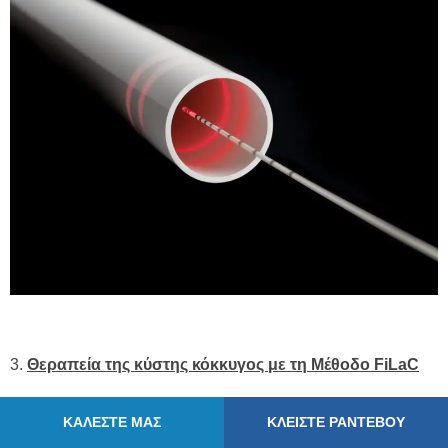
3.
Θεραπεία της κύστης κόκκυγος με τη Μέθοδο FiLaC
Η πραγματική επανάσταση στη θεραπεία της κύστης
ΚΑΛΕΣΤΕ ΜΑΣ
ΚΛΕΙΣΤΕ ΡΑΝΤΕΒΟΥ
κόκκυγος έχει έρθει με τη
νέα πρωτοποριακή μέθοδο