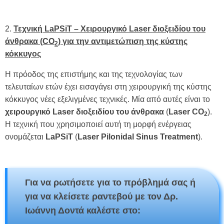
2.
Τεχνική LaPSiT – Χειρουργικό Laser διοξειδίου του
άνθρακα (
CO
) για την αντιμετώπιση της κύστης
2
κόκκυγος
Η πρόοδος της επιστήμης και της τεχνολογίας των
τελευταίων ετών έχει εισαγάγει στη χειρουργική της κύστης
κόκκυγος νέες εξελιγμένες τεχνικές. Μία από αυτές είναι το
χειρουργικό Laser διοξειδίου του άνθρακα
(
Laser CO
).
2
Η τεχνική που χρησιμοποιεί αυτή τη μορφή ενέργειας
ονομάζεται
LaPSiT
(
Laser Pilonidal Sinus Treatment
).
Για να ρωτήσετε για το πρόβλημά σας ή
για να κλείσετε ραντεβού με τον Δρ.
Ιωάννη Δοντά καλέστε στο: