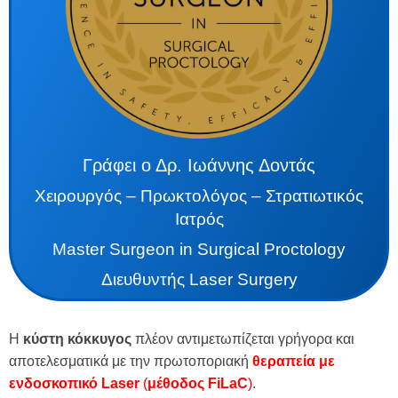
Γράφει ο Δρ. Ιωάννης Δοντάς
Χειρουργός – Πρωκτολόγος – Στρατιωτικός
Ιατρός
Master Surgeon in Surgical Proctology
Διευθυντής Laser Surgery
Η
κύστη κόκκυγος
πλέον αντιμετωπίζεται γρήγορα και
αποτελεσματικά με την πρωτοποριακή
θεραπεία με
ενδοσκοπικό Laser
(
μέθοδος FiLaC
)
.