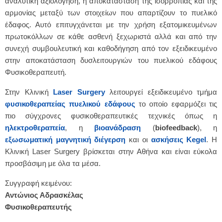
αναλυτική αξιολόγηση, η αποκατάσταση της ισορροπίας και της
αρμονίας μεταξύ των στοιχείων που απαρτίζουν το πυελικό
έδαφος. Αυτό επιτυγχάνεται με την χρήση εξατομικευμένων
πρωτοκόλλων σε κάθε ασθενή ξεχωριστά αλλά και από την
συνεχή συμβουλευτική και καθοδήγηση από τον εξειδικευμένο
στην αποκατάσταση δυσλειτουργιών του πυελικού εδάφους
Φυσικοθεραπευτή.
Στην Κλινική
Laser Surgery
λειτουργεί εξειδικευμένο τμήμα
φυσικοθεραπείας πυελικού εδάφους
το οποίο εφαρμόζει τις
πιο σύγχρονες φυσικοθεραπευτικές τεχνικές όπως η
ηλεκτροθεραπεία
, η
βιοανάδραση
(
biofeedback
), η
εξωσωματική μαγνητική διέγερση
και οι
ασκήσεις Kegel
. Η
Κλινική Laser Surgery βρίσκεται στην Αθήνα και είναι εύκολα
προσβάσιμη με όλα τα μέσα.
Συγγραφή κειμένου:
Αντώνιος Αδρασκέλας
Φυσικοθεραπευτής