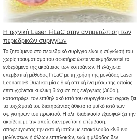
Η τεχνική Laser FiLaC στην αντιμετώπιση των
περιεδρικών συριγγίων
Το ζητούμενο στο περιεδρικό συρίγγιο είναι η σύγκλισή του
χωρίς τραυματισμό του σφικτήρα ώστε να εκμηδενιστεί το
ενδεχόμενο της ακράτειας των κοπράνων. Η ελάχιστα
επεμβατική μέθοδος FiLaC με τη χρήση της μονάδας Laser
Leonardo® Dual και μία ειδική οπτική ίνα μέσω της οποίας
επιτυγχάνεται κυκλική διάχυση της ενέργειας (360ο ),
καταστρέφει τον επιθηλιακό ιστό του συριγγίου και σφραγίζει
τα τοιχώματά του διατηρώντας άθικτο το μυϊκό ιστό των
σφιγκτήρων του πρωκτού. Η όλη διαδικασία εξασφαλίζει την
ακρίβεια με την οποία διενεργείται η επέμβαση,
αποφεύγοντας την εκτομή ιστών με επακόλουθο κίνδυνο
μολύνσεων ή άλλων επιπλοκών, ενώ η μέθοδος δεν