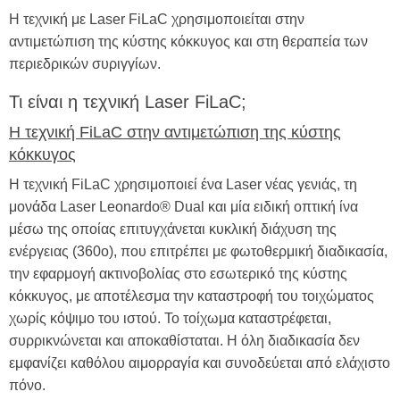
Η τεχνική με Laser FiLaC χρησιμοποιείται στην
αντιμετώπιση της κύστης κόκκυγος και στη θεραπεία των
περιεδρικών συριγγίων.
Τι είναι η τεχνική Laser FiLaC;
Η τεχνική FiLaC στην αντιμετώπιση της κύστης
κόκκυγος
Η τεχνική FiLaC χρησιμοποιεί ένα Laser νέας γενιάς, τη
μονάδα Laser Leonardo® Dual και μία ειδική οπτική ίνα
μέσω της οποίας επιτυγχάνεται κυκλική διάχυση της
ενέργειας (360ο), που επιτρέπει με φωτοθερμική διαδικασία,
την εφαρμογή ακτινοβολίας στο εσωτερικό της κύστης
κόκκυγος, με αποτέλεσμα την καταστροφή του τοιχώματος
χωρίς κόψιμο του ιστού. Το τοίχωμα καταστρέφεται,
συρρικνώνεται και αποκαθίσταται. Η όλη διαδικασία δεν
εμφανίζει καθόλου αιμορραγία και συνοδεύεται από ελάχιστο
πόνο.