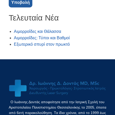
Τελευταία Νέα
Αιμορροΐδες και Θάλασσα
Αιμορροΐδες: Τύποι και Βαθμοί
Εξωτερικό σπυρί στον πρωκτό
Ο Ιωάννης Δοντάς αποφοίτησε από την Ιατρική Σχολή του
Αριστοτελείου Πανεπιστημίου Θεσσαλονίκης το 2005, έπειτα
από 6ετή παρακολούθηση. Τα ίδια χρόνια, από το 1999 έως