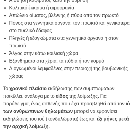
Αίσθηση καψίματος κατά την ούρηση
Κολπικό έκκριμα ή αιμορραγία
Απώλεια αίματος, βλέννης ή πύου από τον πρωκτό
Πόνος στα γεννητικά όργανα, τον πρωκτό και γενικότερα
στο πυελικό έδαφος
Πληγές ή εξογκώματα στα γεννητικά όργανα ή στον
πρωκτό
Άλγος στην κάτω κοιλιακή χώρα
Εξανθήματα στα χέρια, τα πόδια ή τον κορμό
Διογκωμένοι λεμφαδένες στην περιοχή της βουβωνικής
χώρας
Το
χρονικό
πλαίσιο
εκδήλωσης των συμπτωμάτων
ποικίλλει, ανάλογα με το
είδος
της λοίμωξης. Για
παράδειγμα, ένας ασθενής που έχει προσβληθεί από τον
ιό
των ανθρώπινων θηλωμάτων
μπορεί να εμφανίσει
εκδηλώσεις του ιού (κονδυλώματα) έως και
έξι μήνες μετά
την αρχική λοίμωξη
.