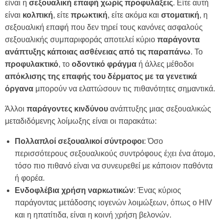
είναι η
σεξουαλική επαφή χωρίς προφυλάξεις
. Είτε αυτή
είναι
κολπική
, είτε
πρωκτική
, είτε ακόμα και
στοματική
, η
σεξουαλική επαφή που δεν τηρεί τους κανόνες ασφαλούς
σεξουαλικής συμπαριφοράς αποτελεί κύριο
παράγοντα
ανάπτυξης κάποιας ασθένειας από τις παραπάνω
. Το
προφυλακτικό
, το
οδοντικό
φράγμα
ή άλλες μέθοδοι
απόκλισης της επαφής του δέρματος με τα γενετικά
όργανα
μπορούν να ελαττώσουν τις πιθανότητες σημαντικά.
Άλλοι
παράγοντες
κινδύνου
ανάπτυξης μιας σεξουαλικώς
μεταδιδόμενης λοίμωξης είναι οι παρακάτω:
Πολλαπλοί σεξουαλικοί σύντροφοι
: Όσο
περισσότερους σεξουαλικούς συντρόφους έχει ένα άτομο,
τόσο πιο πιθανό είναι να συνευρεθεί με κάποιον παθόντα
ή φορέα.
Ενδοφλέβια χρήση ναρκωτικών
: Ένας κύριος
παράγοντας μετάδοσης ιογενών λοιμώξεων, όπως o HIV
και η ηπατίτιδα, είναι η κοινή χρήση βελονών.