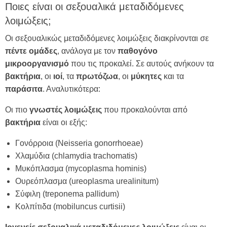
Ποιες είναι οι σεξουαλικά μεταδιδόμενες
λοιμώξεις;
Οι σεξουαλικώς μεταδιδόμενες λοιμώξεις διακρίνονται σε
πέντε
ομάδες
, ανάλογα με τον
παθογόνο
μικροοργανισμό
που τις προκαλεί. Σε αυτούς ανήκουν τα
βακτήρια
, οι
ιοί
, τα
πρωτόζωα
, οι
μύκητες
και τα
παράσιτα
. Αναλυτικότερα:
Οι πιο
γνωστές
λοιμώξεις
που προκαλούνται από
βακτήρια
είναι οι εξής:
Γονόρροια (Neisseria gonorrhoeae)
Χλαμύδια (chlamydia trachomatis)
Μυκόπλασμα (mycoplasma hominis)
Ουρεόπλασμα (ureoplasma urealinitum)
Σύφιλη (treponema pallidum)
Κολπίτιδα (mobiluncus curtisii)