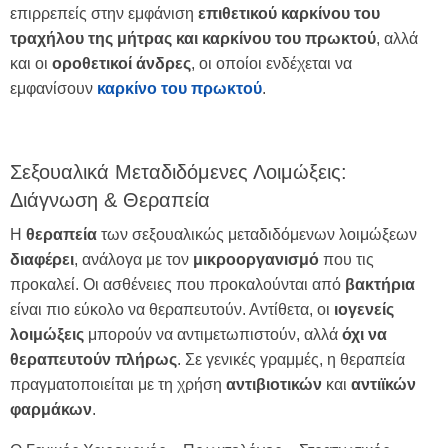
επιρρεπείς στην εμφάνιση
επιθετικού καρκίνου του
τραχήλου της μήτρας και καρκίνου του πρωκτού
, αλλά
και οι
οροθετικοί
άνδρες
, οι οποίοι ενδέχεται να
εμφανίσουν
καρκίνο του πρωκτού
.
Σεξουαλικά Μεταδιδόμενες Λοιμώξεις:
Διάγνωση & Θεραπεία
Η
θεραπεία
των σεξουαλικώς μεταδιδόμενων λοιμώξεων
διαφέρει
, ανάλογα με τον
μικροοργανισμό
που τις
προκαλεί. Οι ασθένειες που προκαλούνται από
βακτήρια
είναι πιο εύκολο να θεραπευτούν. Αντίθετα, οι
ιογενείς
λοιμώξεις
μπορούν να αντιμετωπιστούν, αλλά
όχι να
θεραπευτούν πλήρως
. Σε γενικές γραμμές, η θεραπεία
πραγματοποιείται με τη χρήση
αντιβιοτικών
και
αντιϊκών
φαρμάκων
.