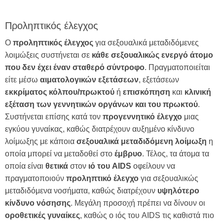
Προληπτικός έλεγχος
Ο
προληπτικός
έλεγχος
για σεξουαλικά μεταδιδόμενες
λοιμώξεις συστήνεται σε
κάθε σεξουαλικώς ενεργό άτομο
που δεν έχει έναν σταθερό σύντροφο
. Πραγματοποιείται
είτε μέσω
αιματολογικών
εξετάσεων
, εξετάσεων
εκκρίματος
κόλπου/πρωκτού
ή
επισκόπηση
και
κλινική
εξέταση των
γεννητικών
οργάνων και του πρωκτού
.
Συστήνεται επίσης κατά τον
προγεννητικό
έλεγχο
μιας
εγκύου γυναίκας, καθώς διατρέχουν αυξημένο κίνδυνο
λοίμωξης με κάποια
σεξουαλικά
μεταδιδόμενη
λοίμωξη
η
οποία μπορεί να μεταδοθεί στο
έμβρυο
. Τέλος, τα άτομα τα
οποία είναι
θετικά
στον
ιό του AIDS
οφείλουν να
πραγματοποιούν
προληπτικό
έλεγχο
για σεξουαλικώς
μεταδιδόμενα νοσήματα, καθώς διατρέχουν
υψηλότερο
κίνδυνο νόσησης
. Μεγάλη προσοχή πρέπει να δίνουν οι
οροθετικές
γυναίκες
, καθώς ο ιός του AIDS τις καθιστά πιο