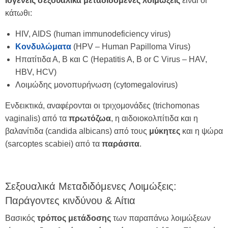
Ιογενείς
σεξουαλικά
μεταδιδόμενες
λοιμώξεις
είναι οι
κάτωθι:
HIV, AIDS (human immunodeficiency virus)
Κονδυλώματα
(HPV – Human Papilloma Virus)
Ηπατίτιδα Α, Β και C (Hepatitis A, B or C Virus – HAV,
HBV, HCV)
Λοιμώδης μονοπυρήνωση (cytomegalovirus)
Ενδεικτικά, αναφέρονται οι τριχομονάδες (trichomonas
vaginalis) από τα
πρωτόζωα
, η αιδοιοκολπίτιδα και η
βαλανίτιδα (candida albicans) από τους
μύκητες
και η ψώρα
(sarcoptes scabiei) από τα
παράσιτα
.
Σεξουαλικά Μεταδιδόμενες Λοιμώξεις:
Παράγοντες κινδύνου & Αίτια
Βασικός
τρόπος
μετάδοσης
των παραπάνω λοιμώξεων