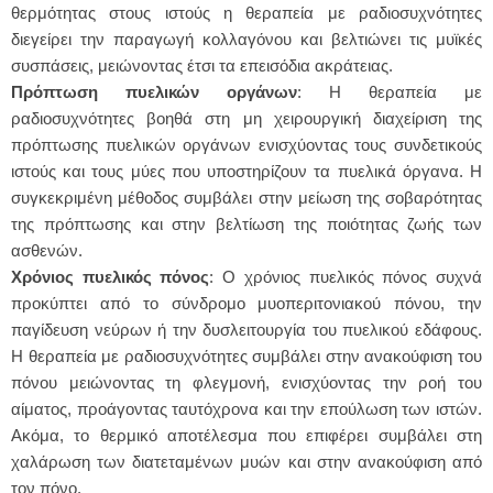
θερμότητας στους ιστούς η θεραπεία με ραδιοσυχνότητες
διεγείρει την παραγωγή κολλαγόνου και βελτιώνει τις μυϊκές
συσπάσεις, μειώνοντας έτσι τα επεισόδια ακράτειας.
Πρόπτωση πυελικών οργάνων
: Η θεραπεία με
ραδιοσυχνότητες βοηθά στη μη χειρουργική διαχείριση της
πρόπτωσης πυελικών οργάνων ενισχύοντας τους συνδετικούς
ιστούς και τους μύες που υποστηρίζουν τα πυελικά όργανα. Η
συγκεκριμένη μέθοδος συμβάλει στην μείωση της σοβαρότητας
της πρόπτωσης και στην βελτίωση της ποιότητας ζωής των
ασθενών.
Χρόνιος πυελικός πόνος
: Ο χρόνιος πυελικός πόνος συχνά
προκύπτει από το σύνδρομο μυοπεριτονιακού πόνου, την
παγίδευση νεύρων ή την δυσλειτουργία του πυελικού εδάφους.
Η θεραπεία με ραδιοσυχνότητες συμβάλει στην ανακούφιση του
πόνου μειώνοντας τη φλεγμονή, ενισχύοντας την ροή του
αίματος, προάγοντας ταυτόχρονα και την επούλωση των ιστών.
Ακόμα, το θερμικό αποτέλεσμα που επιφέρει συμβάλει στη
χαλάρωση των διατεταμένων μυών και στην ανακούφιση από
τον πόνο.