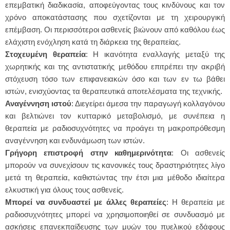
επεμβατική διαδικασία, αποφεύγοντας τους κινδύνους και τον
χρόνο αποκατάστασης που σχετίζονται με τη χειρουργική
επέμβαση. Οι περισσότεροι ασθενείς βιώνουν από καθόλου έως
ελάχιστη ενόχληση κατά τη διάρκεια της θεραπείας.
Στοχευμένη θεραπεία
: Η ικανότητα εναλλαγής μεταξύ της
χωρητικής και της αντιστατικής μεθόδου επιτρέπει την ακριβή
στόχευση τόσο των επιφανειακών όσο και των εν τω βάθει
ιστών, ενισχύοντας τα θεραπευτικά αποτελέσματα της τεχνικής.
Αναγέννηση ιστού
: Διεγείρει άμεσα την παραγωγή κολλαγόνου
και βελτιώνει τον κυτταρικό μεταβολισμό, με συνέπεια η
θεραπεία με ραδιοσυχνότητες να προάγει τη μακροπρόθεσμη
αναγέννηση και ενδυνάμωση των ιστών.
Γρήγορη επιστροφή στην καθημερινότητα
: Οι ασθενείς
μπορούν να συνεχίσουν τις κανονικές τους δραστηριότητες λίγο
μετά τη θεραπεία, καθιστώντας την έτσι μια μέθοδο ιδιαίτερα
ελκυστική για όλους τους ασθενείς.
Μπορεί να συνδυαστεί με άλλες θεραπείες
: Η θεραπεία με
ραδιοσυχνότητες μπορεί να χρησιμοποιηθεί σε συνδυασμό με
ασκήσεις επανεκπαίδευσης των μυών του πυελικού εδάφους