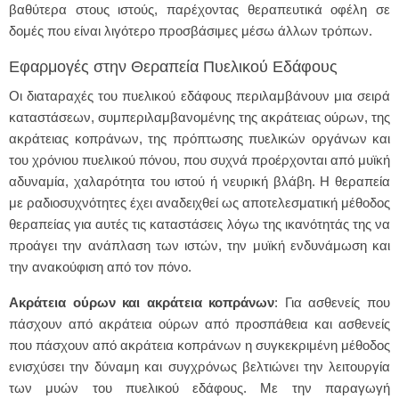
βαθύτερα στους ιστούς, παρέχοντας θεραπευτικά οφέλη σε
δομές που είναι λιγότερο προσβάσιμες μέσω άλλων τρόπων.
Εφαρμογές στην Θεραπεία Πυελικού Εδάφους
Οι διαταραχές του πυελικού εδάφους περιλαμβάνουν μια σειρά
καταστάσεων, συμπεριλαμβανομένης της ακράτειας ούρων, της
ακράτειας κοπράνων, της πρόπτωσης πυελικών οργάνων και
του χρόνιου πυελικού πόνου, που συχνά προέρχονται από μυϊκή
αδυναμία, χαλαρότητα του ιστού ή νευρική βλάβη. Η θεραπεία
με ραδιοσυχνότητες έχει αναδειχθεί ως αποτελεσματική μέθοδος
θεραπείας για αυτές τις καταστάσεις λόγω της ικανότητάς της να
προάγει την ανάπλαση των ιστών, την μυϊκή ενδυνάμωση και
την ανακούφιση από τον πόνο.
Ακράτεια ούρων και ακράτεια κοπράνων
: Για ασθενείς που
πάσχουν από ακράτεια ούρων από προσπάθεια και ασθενείς
που πάσχουν από ακράτεια κοπράνων η συγκεκριμένη μέθοδος
ενισχύσει την δύναμη και συγχρόνως βελτιώνει την λειτουργία
των μυών του πυελικού εδάφους. Με την παραγωγή