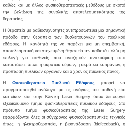
καθώς και με άλλες φυσικοθεραπευτικές μεθόδους με σκοπό
την βελτίωση της συνολικής αποτελεσματικότητας της
θεραπείας.
Η θεραπεία με ραδιοσυχνότητες αντιπροσωπεύει μια σημαντική
πρόοδο στην θεραπεία των δυσλειτουργιών του πυελικού
εδάφους. Η ικανότητά της να παρέχει μια μη επεμβατική,
αποτελεσματική και στοχευμένη θεραπεία την καθιστά πολύτιμη
επιλογή για ασθενείς που αναζητούν ανακούφιση από
καταστάσεις όπως η ακράτεια ούρων, η ακράτεια κοπράνων, η
πρόπτωση πυελικών οργάνων και ο χρόνιος πυελικός πόνος.
Η
Φυσικοθεραπεία Πυελικού Εδάφους
μπορεί να
πραγματοποιηθεί ανάλογα με τις ανάγκες του ασθενή είτε
κατ΄οίκον είτε στην Κλινική Laser Surgery όπου λειτουργεί
εξειδικευμένο τμήμα φυσικοθεραπείας πυελικού εδάφους. Στο
πρότυπο τμήμα φυσικοθεραπείας της Laser Surgery
εφαρμόζονται όλες οι σύγχρονες φυσικοθεραπευτικές τεχνικές
όπως, η ηλεκτροθεραπεία, η βιοανάδραση (biofeedback), η