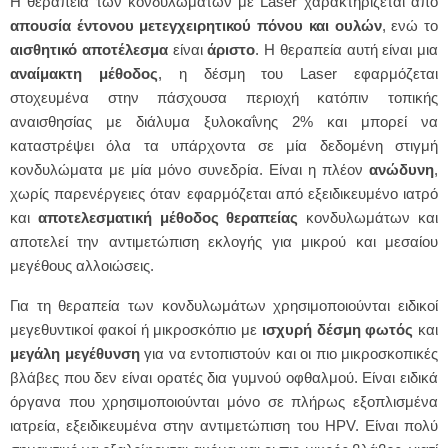
Η θεραπεία των κονδυλωμάτων με Laser χαρακτηρίζεται από
απουσία έντονου μετεγχειρητικού πόνου και ουλών
, ενώ το
αισθητικό αποτέλεσμα
είναι
άριστο
. Η θεραπεία αυτή είναι μια
αναίμακτη μέθοδος
, η δέσμη του Laser εφαρμόζεται
στοχευμένα στην πάσχουσα περιοχή κατόπιν τοπικής
αναισθησίας με διάλυμα ξυλοκαΐνης 2% και μπορεί να
καταστρέψει όλα τα υπάρχοντα σε μία δεδομένη στιγμή
κονδυλώματα με μία μόνο συνεδρία. Είναι η πλέον
ανώδυνη
,
χωρίς παρενέργειες όταν εφαρμόζεται από εξειδικευμένο ιατρό
και
αποτελεσματική μέθοδος θεραπείας
κονδυλωμάτων και
αποτελεί την αντιμετώπιση εκλογής για μικρού και μεσαίου
μεγέθους αλλοιώσεις.
Για τη θεραπεία των κονδυλωμάτων χρησιμοποιούνται ειδικοί
μεγεθυντικοί φακοί ή μικροσκόπιο με
ισχυρή δέσμη φωτός
και
μεγάλη μεγέθυνση
για να εντοπιστούν και οι πιο μικροσκοπικές
βλάβες που δεν είναι ορατές δια γυμνού οφθαλμού. Είναι ειδικά
όργανα που χρησιμοποιούνται μόνο σε πλήρως εξοπλισμένα
ιατρεία, εξειδικευμένα στην αντιμετώπιση του HPV. Είναι πολύ