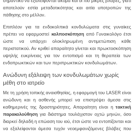
σημαντικό να εξαλείφονται ακόμα και οι πιο μικρές βλάβες, γιατί
αποτελούν εστία μεταδοτικότητας και αιτία υποτροπών της
πάθησης στο μέλλον.
Επιπλέον για τα ενδοκολπικά κονδυλώματα στις γυναίκες
πρέπει να εφαρμοστεί
κολποσκόπηση
από Γυναικολόγο έτσι
ώστε να υπάρχει ολοκληρωμένη αντιμετώπιση κάθε
περιστατικού. Αν κριθεί απαραίτητο γίνεται και πρωκτοσκόπηση
υψηλής ευκρίνειας για τον εντοπισμό και τη θεραπεία των
ενδοπρωκτικών και των περιπρωκτικών κονδυλωμάτων.
Ανώδυνη εξάλειψη των κονδυλωμάτων χωρίς
μέθη στο ιατρείο
Με τη χρήση τοπικής αναισθησίας, η εφαρμογή του LASER είναι
ανώδυνη και η ασθενής μπορεί να επιστρέψει άμεσα στις
καθημερινές της δραστηριότητες. Απαραίτητη είναι η
τακτική
παρακολούθηση
για διάστημα τουλάχιστον οχτώ μηνών, όσο
διαρκεί δηλαδή η επώαση του ιού, έτσι ώστε να εντοπίζονται και
να εξαλείφονται άμεσα τυχόν νεοεμφανιζόμενες βλάβες που