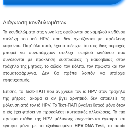
Διάγνωση κονδυλωμάτων
Τα κονδυλώματα στις γυναίκες οφείλονται σε χαμηλού κινδύνου
στελέχη του ιού HPV, που δεν σχετίζονται με πρόκληση
καρκίνου. Παρ’ όλα αυτά, έχει αποδειχτεί ότι στις ίδιες περιοχές
μπορεί να συνυπάρχουν στελέχη υψηλού κινδύνου που
συνδέονται με πρόκληση δυσπλασίας ή κακοήθειας στον
τράχηλο της μήτρας, το αιδοίο, τον κόλπο, τον πρωκτό και τον
στοματοφάρυγγα. Δεν θα πρέπει λοιπόν να υπάρχει
εφησυχασμός.
Επίσης, το
Τεστ-ΠΑΠ
που ανιχνεύει τον ιό HPV στον τράχηλο
της μήτρας, ακόμα κι αν βγει αρνητικό, δεν αποκλείει τη
μόλυνση από τον ιό HPV. Το Τεστ-ΠΑΠ βγαίνει θετικό μόνο όταν
ο ιός έχει φτάσει να προκαλέσει κυτταρικές αλλοιώσεις. Τα πιο
πρώιμα στάδια της HPV μόλυνσης ανιχνεύονται έγκαιρα και
έγκυρα μόνο με το εξειδικευμένο
HPV-DNA-Test
, το οποίο