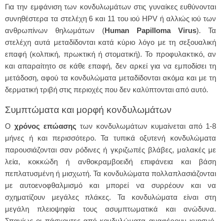
Για την εμφάνιση των κονδυλωμάτων στις γυναίκες ευθύνονται
συνηθέστερα τα στελέχη 6 και 11 του ιού HPV ή αλλιώς ιού των
ανθρωπίνων θηλωμάτων (
Human Papilloma Virus
). Τα
στελέχη αυτά μεταδίδονται κατά κύριο λόγο με τη σεξουαλική
επαφή (κολπική, πρωκτική ή στοματική). Το προφυλακτικό, αν
και απαραίτητο σε κάθε επαφή, δεν αρκεί για να εμποδίσει τη
μετάδοση, αφού τα κονδυλώματα μεταδίδονται ακόμα και με τη
δερματική τριβή στις περιοχές που δεν καλύπτονται από αυτό.
Συμπτώματα και μορφή κονδυλωμάτων
Ο
χρόνος επώασης
των κονδυλωμάτων κυμαίνεται από 1-8
μήνες ή και περισσότερο. Τα τυπικά οξυτενή κονδυλώματα
παρουσιάζονται σαν ρόδινες ή γκριζωπές βλάβες, μαλακές με
λεία, κοκκώδη ή ανθοκραμβοειδή επιφάνεια και βάση
πεπλατυσμένη ή μισχωτή. Τα κονδυλώματα πολλαπλασιάζονται
με αυτοενοφθαλμισμό και μπορεί να συρρέουν και να
σχηματίζουν μεγάλες πλάκες. Τα κονδυλώματα είναι στη
μεγάλη πλειοψηφία τους ασυμπτωματικά και ανώδυνα.
Σπανίως οι πάσχοντες από κονδυλώματα αναφέρουν κνησμό,