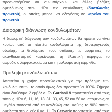
προαναφέρθηκε να συνυπάρχουν και άλλες βλάβες
οφειλόμενες στον HPV πιο επικίνδυνες (
δυσπλασίες
πρωκτού
), οι οποίες μπορεί να οδηγήσεις σε
καρκίνο του
πρωκτού
.
Διαφορική διάγνωση κονδυλωμάτων
Η διαφορική διάγνωση των κονδυλωμάτων θα πρέπει να γίνει
κυρίως από τα πλατέα κονδυλώματα της δευτερογενούς
σύφιλης, τα θηλώματα, τους σπίλους, τις μυρμηκιές, το
ακανθοκυτταρικό καρκίνωμα, τη βλαστική πέμφιγα, το
αφροδίσιο λεμφοκοκκίωμα και τη μολυσματική τέρμινθο.
Πρόληψη κονδυλωμάτων
Απαιτείται η χρήση προφυλακτικού για την πρόληψη των
κονδυλωμάτων, το οποίο όμως δεν προστατεύει 100%. Σήμερα
είναι διαθέσιμα 2 εμβόλια. Το
Gardasil 9
προστατεύει από τους
τύπους HPV 6, 11, 16, 18, 31, 33, 45, 52 και 58 και επομένως σε
μεγάλο ποσοστό από τα κονδυλώματα, καθώς το 90% αυτών
οφείλεται στους ιούς 6 και 11. Το
Cervarix
προστατεύει από τους