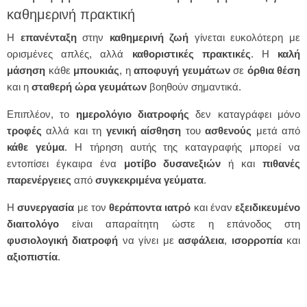
καθημερινή πρακτική
Η
επανένταξη
στην
καθημερινή
ζωή
γίνεται ευκολότερη με
ορισμένες απλές, αλλά
καθοριστικές
πρακτικές
. Η
καλή
μάσηση
κάθε
μπουκιάς
, η
αποφυγή
γευμάτων
σε
όρθια
θέση
και η
σταθερή
ώρα
γευμάτων
βοηθούν σημαντικά.
Επιπλέον, το
ημερολόγιο διατροφής
δεν καταγράφει μόνο
τροφές
αλλά και τη
γενική
αίσθηση
του
ασθενούς
μετά από
κάθε
γεύμα
. Η τήρηση αυτής της καταγραφής μπορεί να
εντοπίσει έγκαιρα ένα
μοτίβο
δυσανεξιών
ή και
πιθανές
παρενέργειες
από
συγκεκριμένα
γεύματα
.
Η
συνεργασία
με τον
θεράποντα
ιατρό
και έναν
εξειδικευμένο
διαιτολόγο
είναι απαραίτητη ώστε η επάνοδος στη
φυσιολογική
διατροφή
να γίνει με
ασφάλεια
,
ισορροπία
και
αξιοπιστία
.