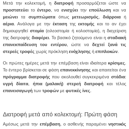
Μετά την κολεκτομή, η
διατροφή
προσαρμόζεται ώστε να
προστατεύει
το
έντερο
, να
ενισχύει
την
επούλωση
και να
μειώνει
τα
συμπτώματα
όπως
μετεωρισμός
,
διάρροια
ή
αέρια
. Ανάλογα με την
έκταση
της
εκτομής
και το αν έχει
δημιουργηθεί
στομία
(ειλεοστομία ή κολοστομία), η διαχείριση
της διατροφής
διαφέρει
. Το βασικό ζητούμενο είναι η
σταδιακή
επανεκπαίδευση του εντέρου
, ώστε να
δεχτεί ξανά τις
στερεές τροφές
χωρίς πρόκληση
ενόχλησης
ή
επιπλοκών
.
Οι πρώτες ημέρες μετά την επέμβαση είναι ιδιαίτερα
κρίσιμες
.
Το έντερο βρίσκεται σε φάση
επανεκκίνησης
και απαιτείται ένα
πρόγραμμα
διατροφής
που ακολουθεί συγκεκριμένα
στάδια
:
υγρή
δίαιτα
,
ήπια (μαλακή) στερεή διατροφή
και τέλος
επανεισαγωγή
των
τροφών
με
φυτικές
ίνες
.
Διατροφή μετά από κολεκτομή: Πρώτη φάση
Αμέσως μετά την
επέμβαση
, ο ασθενής παραμένει
νηστικός