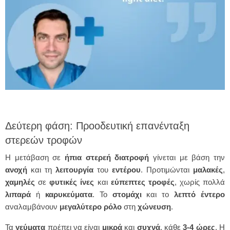
Δεύτερη φάση: Προοδευτική επανένταξη
στερεών τροφών
Η μετάβαση σε
ήπια στερεή διατροφή
γίνεται με βάση την
ανοχή
και τη
λειτουργία
του
εντέρου
. Προτιμώνται
μαλακές
,
χαμηλές
σε
φυτικές
ίνες
και
εύπεπτες
τροφές
, χωρίς πολλά
λιπαρά
ή
καρυκεύματα
. Το
στομάχι
και το
λεπτό
έντερο
αναλαμβάνουν
μεγαλύτερο
ρόλο
στη
χώνευση
.
Τα
γεύματα
πρέπει να είναι
μικρά
και
συχνά
, κάθε
3-4 ώρες
. Η