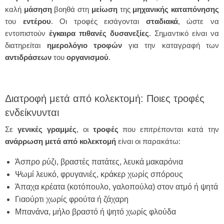
καλή
μάσηση
βοηθά στη
μείωση
της
μηχανικής
καταπόνησης
του
εντέρου
. Οι τροφές εισάγονται
σταδιακά
, ώστε να
εντοπιστούν
έγκαιρα
πιθανές
δυσανεξίες
. Σημαντικό είναι να
διατηρείται
ημερολόγιο
τροφών
για την καταγραφή των
αντιδράσεων
του
οργανισμού
.
Διατροφή μετά από κολεκτομή: Ποιες τροφές
ενδείκνυνται
Σε
γενικές
γραμμές
, οι
τροφές
που επιτρέπονται κατά την
ανάρρωση
μετά από κολεκτομή
είναι οι παρακάτω:
Άσπρο ρύζι, βραστές πατάτες, λευκά μακαρόνια
Ψωμί λευκό, φρυγανιές, κράκερ χωρίς σπόρους
Άπαχα κρέατα (κοτόπουλο, γαλοπούλα) στον ατμό ή ψητά
Γιαούρτι χωρίς φρούτα ή ζάχαρη
Μπανάνα, μήλο βραστό ή ψητό χωρίς φλούδα