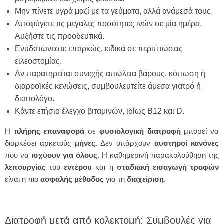
Μην πίνετε υγρά μαζί με τα γεύματα, αλλά ανάμεσά τους.
Αποφύγετε τις μεγάλες ποσότητες ινών σε μία ημέρα.
Αυξήστε τις προοδευτικά.
Ενυδατώνεστε επαρκώς, ειδικά σε περιπτώσεις
ειλεοστομίας.
Αν παρατηρείται συνεχής απώλεια βάρους, κόπωση ή
διαρροϊκές κενώσεις, συμβουλευτείτε άμεσα γιατρό ή
διαιτολόγο.
Κάντε ετήσιο έλεγχο βιταμινών, ιδίως B12 και D.
Η
πλήρης επαναφορά
σε
φυσιολογική
διατροφή
μπορεί να
διαρκέσει αρκετούς
μήνες
. Δεν υπάρχουν
αυστηροί
κανόνες
που να
ισχύουν για όλους
. Η καθημερινή παρακολούθηση της
λειτουργίας
του
εντέρου
και η
σταδιακή
εισαγωγή
τροφών
είναι η πιο
ασφαλής
μέθοδος
για τη
διαχείριση
.
Διατροφή μετά από κολεκτομή: Συμβουλές για