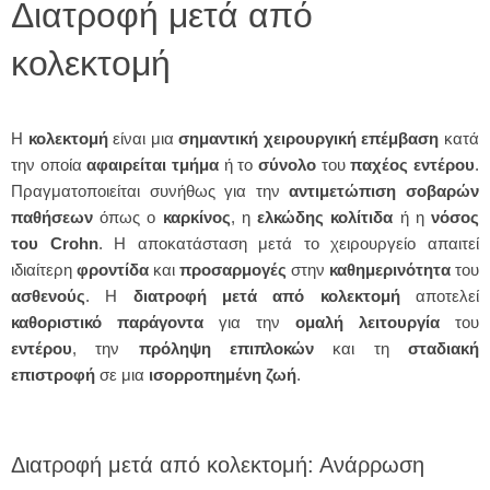
Διατροφή μετά από
κολεκτομή
Η
κολεκτομή
είναι μια
σημαντική χειρουργική επέμβαση
κατά
την οποία
αφαιρείται τμήμα
ή το
σύνολο
του
παχέος
εντέρου
.
Πραγματοποιείται συνήθως για την
αντιμετώπιση
σοβαρών
παθήσεων
όπως ο
καρκίνος
, η
ελκώδης
κολίτιδα
ή η
νόσος
του Crohn
. Η αποκατάσταση μετά το χειρουργείο απαιτεί
ιδιαίτερη
φροντίδα
και
προσαρμογές
στην
καθημερινότητα
του
ασθενούς
. Η
διατροφή μετά από κολεκτομή
αποτελεί
καθοριστικό
παράγοντα
για την
ομαλή
λειτουργία
του
εντέρου
, την
πρόληψη επιπλοκών
και τη
σταδιακή
επιστροφή
σε μια
ισορροπημένη
ζωή
.
Διατροφή μετά από κολεκτομή: Ανάρρωση