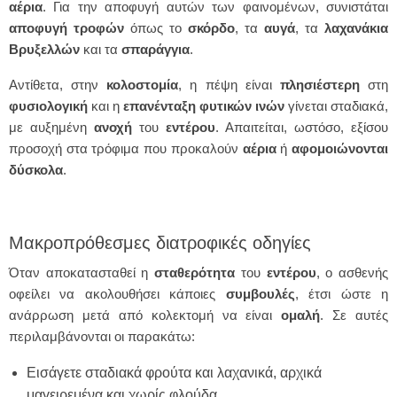
αέρια
. Για την αποφυγή αυτών των φαινομένων, συνιστάται
αποφυγή τροφών
όπως το
σκόρδο
, τα
αυγά
, τα
λαχανάκια
Βρυξελλών
και τα
σπαράγγια
.
Αντίθετα, στην
κολοστομία
, η πέψη είναι
πλησιέστερη
στη
φυσιολογική
και η
επανένταξη
φυτικών
ινών
γίνεται σταδιακά,
με αυξημένη
ανοχή
του
εντέρου
. Απαιτείται, ωστόσο, εξίσου
προσοχή στα τρόφιμα που προκαλούν
αέρια
ή
αφομοιώνονται
δύσκολα
.
Μακροπρόθεσμες διατροφικές οδηγίες
Όταν αποκατασταθεί η
σταθερότητα
του
εντέρου
, ο ασθενής
οφείλει να ακολουθήσει κάποιες
συμβουλές
, έτσι ώστε η
ανάρρωση μετά από κολεκτομή να είναι
ομαλή
. Σε αυτές
περιλαμβάνονται οι παρακάτω:
Εισάγετε σταδιακά φρούτα και λαχανικά, αρχικά
μαγειρεμένα και χωρίς φλούδα.