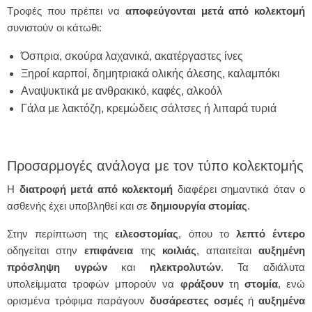
Τροφές που πρέπει να
αποφεύγονται
μετά από κολεκτομή
συνιστούν οι κάτωθι:
Όσπρια, σκούρα λαχανικά, ακατέργαστες ίνες
Ξηροί καρποί, δημητριακά ολικής άλεσης, καλαμπόκι
Αναψυκτικά με ανθρακικό, καφές, αλκοόλ
Γάλα με λακτόζη, κρεμώδεις σάλτσες ή λιπαρά τυριά
Προσαρμογές ανάλογα με τον τύπο κολεκτομής
Η
διατροφή
μετά από κολεκτομή
διαφέρει σημαντικά όταν ο
ασθενής έχει υποβληθεί και σε
δημιουργία
στομίας
.
Στην περίπτωση της
ειλεοστομίας
, όπου το
λεπτό
έντερο
οδηγείται στην
επιφάνεια
της
κοιλιάς
, απαιτείται
αυξημένη
πρόσληψη
υγρών
και
ηλεκτρολυτών
. Τα αδιάλυτα
υπολείμματα τροφών μπορούν να
φράξουν
τη
στομία
, ενώ
ορισμένα τρόφιμα παράγουν
δυσάρεστες
οσμές
ή
αυξημένα