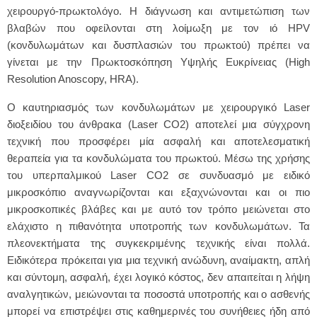
χειρουργό-πρωκτολόγο. Η διάγνωση και αντιμετώπιση των
βλαβών που οφείλονται στη λοίμωξη με τον ιό HPV
(κονδυλωμάτων και δυσπλασιών του πρωκτού) πρέπει να
γίνεται με την Πρωκτοσκόπηση Υψηλής Ευκρίνειας (High
Resolution Anoscopy, HRA).
Ο καυτηριασμός των κονδυλωμάτων με χειρουργικό Laser
διοξειδίου του άνθρακα (Laser CO2) αποτελεί μια σύγχρονη
τεχνική που προσφέρει μία ασφαλή και αποτελεσματική
θεραπεία για τα κονδυλώματα του πρωκτού. Μέσω της χρήσης
του υπερπαλμικού Laser CO2 σε συνδυασμό με ειδικό
μικροσκόπιο αναγνωρίζονται και εξαχνώνονται και οι πιο
μικροσκοπικές βλάβες και με αυτό τον τρόπο μειώνεται στο
ελάχιστο η πιθανότητα υποτροπής των κονδυλωμάτων. Τα
πλεονεκτήματα της συγκεκριμένης τεχνικής είναι πολλά.
Ειδικότερα πρόκειται για μια τεχνική ανώδυνη, αναίμακτη, απλή
και σύντομη, ασφαλή, έχει λογικό κόστος, δεν απαιτείται η λήψη
αναλγητικών, μειώνονται τα ποσοστά υποτροπής και ο ασθενής
μπορεί να επιστρέψει στις καθημερινές του συνήθειες ήδη από