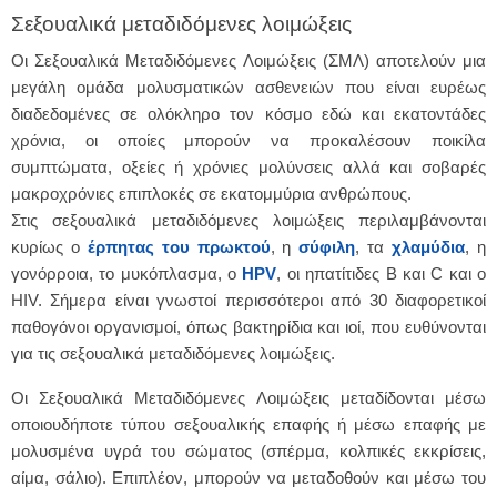
Σεξουαλικά μεταδιδόμενες λοιμώξεις
Οι Σεξουαλικά Μεταδιδόμενες Λοιμώξεις (ΣΜΛ) αποτελούν μια
μεγάλη ομάδα μολυσματικών ασθενειών που είναι ευρέως
διαδεδομένες σε ολόκληρο τον κόσμο εδώ και εκατοντάδες
χρόνια, οι οποίες μπορούν να προκαλέσουν ποικίλα
συμπτώματα, οξείες ή χρόνιες μολύνσεις αλλά και σοβαρές
μακροχρόνιες επιπλοκές σε εκατομμύρια ανθρώπους.
Στις σεξουαλικά μεταδιδόμενες λοιμώξεις περιλαμβάνονται
κυρίως ο
έρπητας του πρωκτού
, η
σύφιλη
, τα
χλαμύδια
, η
γονόρροια, το μυκόπλασμα, ο
HPV
, οι ηπατίτιδες Β και C και ο
HIV. Σήμερα είναι γνωστοί περισσότεροι από 30 διαφορετικοί
παθογόνοι οργανισμοί, όπως βακτηρίδια και ιοί, που ευθύνονται
για τις σεξουαλικά μεταδιδόμενες λοιμώξεις.
Οι Σεξουαλικά Μεταδιδόμενες Λοιμώξεις μεταδίδονται μέσω
οποιουδήποτε τύπου σεξουαλικής επαφής ή μέσω επαφής με
μολυσμένα υγρά του σώματος (σπέρμα, κολπικές εκκρίσεις,
αίμα, σάλιο). Επιπλέον, μπορούν να μεταδοθούν και μέσω του