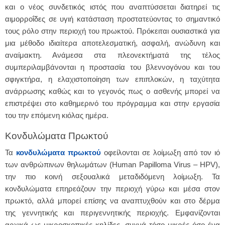
και ο νέος συνδετικός ιστός που αναπτύσσεται διατηρεί τις
αιμορροΐδες σε υγιή κατάσταση προστατεύοντας το σημαντικό
τους ρόλο στην περιοχή του πρωκτού. Πρόκειται ουσιαστικά για
μια μέθοδο ιδιαίτερα αποτελεσματική, ασφαλή, ανώδυνη και
αναίμακτη. Ανάμεσα στα πλεονεκτήματά της τέλος
συμπεριλαμβάνονται η προστασία του βλεννογόνου και του
σφιγκτήρα, η ελαχιστοποίηση των επιπλοκών, η ταχύτητα
ανάρρωσης καθώς και το γεγονός πως ο ασθενής μπορεί να
επιστρέψει στο καθημερινό του πρόγραμμα και στην εργασία
του την επόμενη κιόλας ημέρα.
Κονδυλώματα Πρωκτού
Τα
κονδυλώματα πρωκτού
οφείλονται σε λοίμωξη από τον ιό
των ανθρώπινων θηλωμάτων (Human Papilloma Virus – HPV),
την πιο κοινή σεξουαλικά μεταδιδόμενη λοίμωξη. Τα
κονδυλώματα επηρεάζουν την περιοχή γύρω και μέσα στον
πρωκτό, αλλά μπορεί επίσης να αναπτυχθούν και στο δέρμα
της γεννητικής και περιγεννητικής περιοχής. Εμφανίζονται
αρχικά ως μικροσκοπικές κηλίδες, συχνά τόσο μικρές όσο ένα