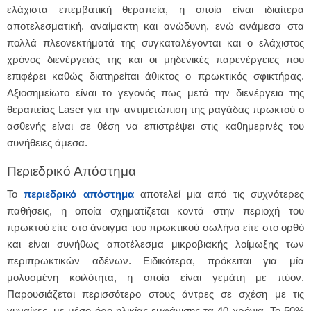
ελάχιστα επεμβατική θεραπεία, η οποία είναι ιδιαίτερα
αποτελεσματική, αναίμακτη και ανώδυνη, ενώ ανάμεσα στα
πολλά πλεονεκτήματά της συγκαταλέγονται και ο ελάχιστος
χρόνος διενέργειάς της και οι μηδενικές παρενέργειες που
επιφέρει καθώς διατηρείται άθικτος ο πρωκτικός σφικτήρας.
Αξιοσημείωτο είναι το γεγονός πως μετά την διενέργεια της
θεραπείας Laser για την αντιμετώπιση της ραγάδας πρωκτού ο
ασθενής είναι σε θέση να επιστρέψει στις καθημερινές του
συνήθειες άμεσα.
Περιεδρικό Απόστημα
Το
περιεδρικό απόστημα
αποτελεί μια από τις συχνότερες
παθήσεις, η οποία σχηματίζεται κοντά στην περιοχή του
πρωκτού είτε στο άνοιγμα του πρωκτικού σωλήνα είτε στο ορθό
και είναι συνήθως αποτέλεσμα μικροβιακής λοίμωξης των
περιπρωκτικών αδένων. Ειδικότερα, πρόκειται για μία
μολυσμένη κοιλότητα, η οποία είναι γεμάτη με πύον.
Παρουσιάζεται περισσότερο στους άντρες σε σχέση με τις
γυναίκες, με μέσο όρο ηλικίας εμφάνισης τα 40 χρόνια. Το 50%