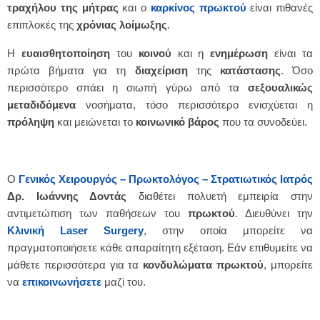
τραχήλου της μήτρας
και ο
καρκίνος
πρωκτού
είναι πιθανές
επιπλοκές της
χρόνιας
λοίμωξης
.
Η
ευαισθητοποίηση
του
κοινού
και η
ενημέρωση
είναι τα
πρώτα βήματα για τη
διαχείριση
της
κατάστασης
. Όσο
περισσότερο σπάει η σιωπή γύρω από τα
σεξουαλικώς
μεταδιδόμενα
νοσήματα, τόσο περισσότερο ενισχύεται η
πρόληψη
και μειώνεται το
κοινωνικό
βάρος
που τα συνοδεύει.
Ο
Γενικός Χειρουργός – Πρωκτολόγος – Στρατιωτικός Ιατρός
Δρ. Ιωάννης Δοντάς
διαθέτει πολυετή εμπειρία στην
αντιμετώπιση των παθήσεων του
πρωκτού
. Διευθύνει την
Κλινική Laser Surgery
, στην οποία μπορείτε να
πραγματοποιήσετε κάθε απαραίτητη εξέταση. Εάν επιθυμείτε να
μάθετε περισσότερα για τα
κονδυλώματα πρωκτού
, μπορείτε
να
επικοινωνήσετε
μαζί του.