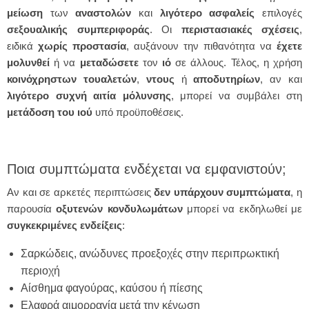
μείωση
των
αναστολών
και
λιγότερο
ασφαλείς
επιλογές
σεξουαλικής συμπεριφοράς
. Οι
περιστασιακές
σχέσεις
,
ειδικά
χωρίς
προστασία
, αυξάνουν την πιθανότητα να
έχετε
μολυνθεί
ή να
μεταδώσετε
τον
ιό
σε άλλους. Τέλος, η χρήση
κοινόχρηστων
τουαλετών
,
ντους
ή
αποδυτηρίων
, αν και
λιγότερο συχνή αιτία
μόλυνσης
, μπορεί να συμβάλει στη
μετάδοση του ιού
υπό προϋποθέσεις.
Ποια συμπτώματα ενδέχεται να εμφανιστούν;
Αν και σε αρκετές περιπτώσεις
δεν υπάρχουν συμπτώματα
, η
παρουσία
οξυτενών κονδυλωμάτων
μπορεί να εκδηλωθεί με
συγκεκριμένες ενδείξεις
:
Σαρκώδεις, ανώδυνες προεξοχές στην περιπρωκτική
περιοχή
Αίσθημα φαγούρας, καύσου ή πίεσης
Ελαφρά αιμορραγία μετά την κένωση