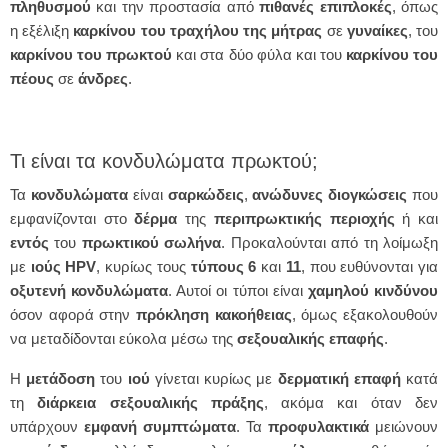
πληθυσμού
και την προστασία από
πιθανές
επιπλοκές
, όπως
η εξέλιξη
καρκίνου του τραχήλου της μήτρας
σε
γυναίκες
, του
καρκίνου του
πρωκτού
και στα δύο φύλα και του
καρκίνου του
πέους
σε
άνδρες
.
Τι είναι τα κονδυλώματα πρωκτού;
Τα
κονδυλώματα
είναι
σαρκώδεις
,
ανώδυνες
διογκώσεις
που
εμφανίζονται στο
δέρμα
της
περιπρωκτικής
περιοχής
ή και
εντός
του
πρωκτικού
σωλήνα
. Προκαλούνται από τη λοίμωξη
με
ιούς HPV
, κυρίως τους
τύπους 6
και
11
, που ευθύνονται για
οξυτενή κονδυλώματα
. Αυτοί οι τύποι είναι
χαμηλού
κινδύνου
όσον αφορά στην
πρόκληση
κακοήθειας
, όμως εξακολουθούν
να μεταδίδονται εύκολα μέσω της
σεξουαλικής επαφής
.
Η
μετάδοση
του
ιού
γίνεται κυρίως με
δερματική
επαφή
κατά
τη
διάρκεια
σεξουαλικής
πράξης
, ακόμα και όταν δεν
υπάρχουν
εμφανή
συμπτώματα
. Τα
προφυλακτικά
μειώνουν