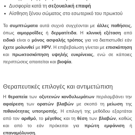
Δυσφορία κατά τη
σεξουαλική επαφή
Αίσθηση ξένου σώματος στο εσωτερικό του πρωκτού
Τα
συμπτώματα
αυτά συχνά συγχέονται με
άλλες
παθήσεις
,
όπως
αιμορροΐδες
ή
δερματίτιδα
. Η
κλινική
εξέταση
από
ειδικό
είναι ο
μόνος ασφαλής τρόπος
για να διαπιστωθεί εάν
έχετε μολυνθεί
με
HPV
. Η επιβεβαίωση γίνεται με
επισκόπηση
και
πρωκτοσκόπηση υψηλής ευκρίνειας
, ενώ σε κάποιες
περιπτώσεις απαιτείται και
βιοψία
.
Θεραπευτικές επιλογές και αντιμετώπιση
Η
θεραπεία
των
οξυτενών κονδυλωμάτων
περιλαμβάνει την
αφαίρεση
των
ορατών
βλαβών
με σκοπό τη
μείωση
της
πιθανότητας
υποτροπής
. Η επιλογή της μεθόδου εξαρτάται
από τον
αριθμό
, το
μέγεθος
και τη
θέση
των
βλαβών
, καθώς
και από το εάν πρόκειται για
πρώτη
εμφάνιση
ή
επαναμόλυνση
.