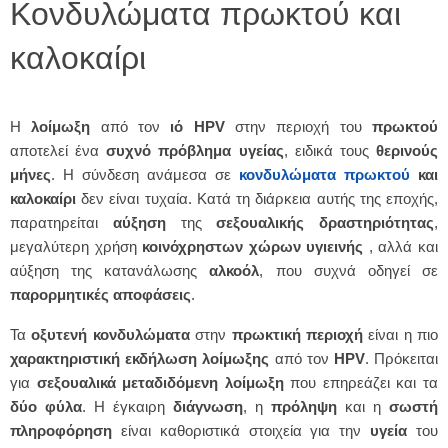
Κονδυλώματα πρωκτού και
καλοκαίρι
Η
λοίμωξη
από τον
ιό HPV
στην περιοχή του
πρωκτού
αποτελεί ένα
συχνό πρόβλημα υγείας
, ειδικά τους
θερινούς
μήνες
. Η σύνδεση ανάμεσα σε
κονδυλώματα πρωκτού
και
καλοκαίρι
δεν είναι τυχαία. Κατά τη διάρκεια αυτής της εποχής,
παρατηρείται
αύξηση
της
σεξουαλικής
δραστηριότητας
,
μεγαλύτερη χρήση
κοινόχρηστων
χώρων υγιεινής
, αλλά και
αύξηση της κατανάλωσης
αλκοόλ
, που συχνά οδηγεί σε
παρορμητικές αποφάσεις
.
Τα
οξυτενή κονδυλώματα
στην
πρωκτική
περιοχή
είναι η πιο
χαρακτηριστική
εκδήλωση
λοίμωξης
από τον
HPV
. Πρόκειται
για
σεξουαλικά μεταδιδόμενη
λοίμωξη
που επηρεάζει και τα
δύο
φύλα
. Η έγκαιρη
διάγνωση
, η
πρόληψη
και η
σωστή
πληροφόρηση
είναι καθοριστικά στοιχεία για την
υγεία
του