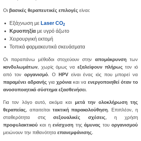
Οι
βασικές
θεραπευτικές
επιλογές
είναι:
Εξάχνωση με
Laser CO
2
Κρυοπηξία
με υγρό άζωτο
Χειρουργική εκτομή
Τοπικά φαρμακευτικά σκευάσματα
Οι παραπάνω μέθοδοι στοχεύουν στην
απομάκρυνση
των
κονδυλωμάτων
, χωρίς όμως να
εξαλείφουν
πλήρως
τον ιό
από τον
οργανισμό
. Ο
HPV
είναι ένας ιός που μπορεί να
παραμένει
αδρανής
για
χρόνια
και να
ενεργοποιηθεί
όταν το
ανοσοποιητικό σύστημα εξασθενήσει
.
Για τον λόγο αυτό, ακόμα και
μετά την ολοκλήρωση της
θεραπείας
, απαιτείται
τακτική
παρακολούθηση
. Επιπλέον, η
σταθερότητα στις
σεξουαλικές σχέσεις
, η χρήση
προφυλακτικού
και η
ενίσχυση
της
άμυνας
του
οργανισμού
μειώνουν την πιθανότητα
επανεμφάνισης
.