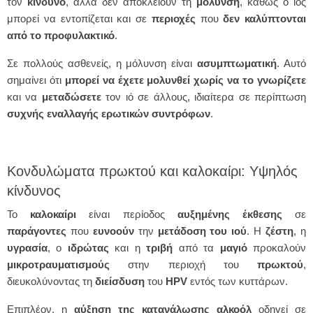
τον
κίνδυνο
, αλλά δεν αποκλείουν τη
μόλυνση
, καθώς ο ιός
μπορεί να εντοπίζεται και σε
περιοχές
που
δεν
καλύπτονται
από το προφυλακτικό
.
Σε πολλούς ασθενείς, η μόλυνση είναι
ασυμπτωματική
. Αυτό
σημαίνει ότι
μπορεί να έχετε μολυνθεί χωρίς να το γνωρίζετε
και να
μεταδώσετε
τον ιό σε άλλους, ιδιαίτερα σε περίπτωση
συχνής
εναλλαγής
ερωτικών συντρόφων
.
Κονδυλώματα πρωκτού και καλοκαίρι: Υψηλός
κίνδυνος
Το
καλοκαίρι
είναι περίοδος
αυξημένης
έκθεσης
σε
παράγοντες
που
ευνοούν
την
μετάδοση του ιού
. Η
ζέστη
, η
υγρασία
, ο
ιδρώτας
και η
τριβή
από τα
μαγιό
προκαλούν
μικροτραυματισμούς
στην περιοχή του
πρωκτού
,
διευκολύνοντας τη
διείσδυση
του
HPV
εντός των κυττάρων.
Επιπλέον, η
αύξηση της κατανάλωσης αλκοόλ
οδηγεί σε