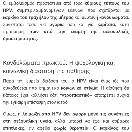
Ο εμβολιασμός προστατεύει από τους
κύριους τύπους του
HPV
, συμπεριλαμβανομένων εκείνων που σχετίζονται με
καρκίνο του τραχήλου της μήτρας
και
οξυτενή κονδυλώματα
.
Συνιστάται τόσο για
αγόρια
όσο και για
κορίτσια
, κατά
προτίμηση
πριν από την έναρξη της
σεξουαλικής
δραστηριότητας
.
Κονδυλώματα πρωκτού: Η ψυχολογική και
κοινωνική διάσταση της πάθησης
Παρά την ευρεία διάδοσή του, ο
HPV
είναι ένας ιός που
συνοδεύεται από σημαντικό
κοινωνικό
στίγμα
. Η αίσθηση ότι
κάποιος έχει κολλήσει κάτι «
ντροπιαστικό
» αποτρέπει συχνά
την έγκαιρη επίσκεψη στον ιατρό.
Όμως, η
λοίμωξη από HPV δεν αφορά μόνο τις συνέπειες
στη σεξουαλική υγεία
, αλλά μπορεί να έχει και σοβαρές
επιπλοκές
, αν αφεθεί
χωρίς
θεραπεία
. Ο
καρκίνος του