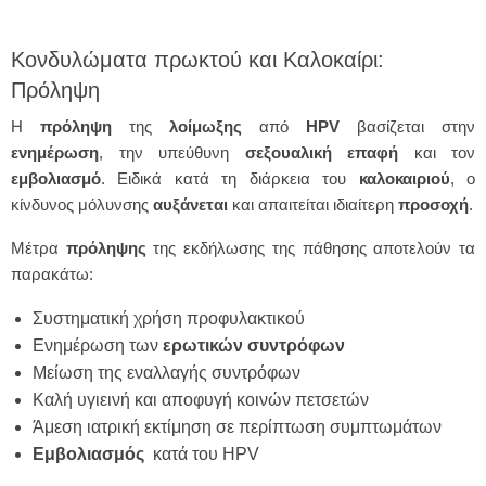
Κονδυλώματα πρωκτού και Καλοκαίρι:
Πρόληψη
Η
πρόληψη
της
λοίμωξης
από
HPV
βασίζεται στην
ενημέρωση
, την υπεύθυνη
σεξουαλική επαφή
και τον
εμβολιασμό
. Ειδικά κατά τη διάρκεια του
καλοκαιριού
, ο
κίνδυνος μόλυνσης
αυξάνεται
και απαιτείται ιδιαίτερη
προσοχή
.
Μέτρα
πρόληψης
της εκδήλωσης της πάθησης αποτελούν τα
παρακάτω:
Συστηματική χρήση προφυλακτικού
Ενημέρωση των
ερωτικών συντρόφων
Μείωση της εναλλαγής συντρόφων
Καλή υγιεινή και αποφυγή κοινών πετσετών
Άμεση ιατρική εκτίμηση σε περίπτωση συμπτωμάτων
Εμβολιασμός
κατά του HPV