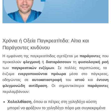
Χρόνια ή Οξεία Παγκρεατίτιδα: Αίτια και
Παράγοντες κινδύνου
Η εμφάνιση της παγκρεατίτιδας σχετίζεται με
παράγοντες
που
προκαλούν
φλεγμονή
ή
διαταράσσουν
τη
φυσιολογική ροή
των
παγκρεατικών
ενζύμων
. Σε πολλές περιπτώσεις, τα
ένζυμα
ενεργοποιούνται πρόωρα
μέσα στο πάγκρεας,
οδηγώντας σε
αυτοκαταστροφή
του
ιστού
και
έντονη
φλεγμονώδη
αντίδραση
. Οι σημαντικότεροι
παράγοντες
περιλαμβάνουν:
Χολολιθίαση
, όπου οι πέτρες στη χοληδόχο κύστη
μπορεί να φράξουν το χοληδόχο πόρο μαι συγκεκριμένα