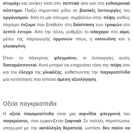
στομάχι
και ανήκει τόσο στο
πεπτικό
όσο και στο
ενδοκρινικό
σύστημα
. Παίζει σημαντικό ρόλο σε
βασικές
λειτουργίες
του
οργανισμού
. Από τη μία πλευρά, συμβάλλει στην
πέψη
, καθώς
παράγει
ένζυμα
που βοηθούν στη
διάσπαση
των
τροφών
στο
λεπτό
έντερο
. Από την άλλη, ρυθμίζει το
σάκχαρο
στο
αίμα
,
μέσω της παραγωγής
ορμονών
όπως η
ινσουλίνη
και η
γλυκαγόνη
.
Όταν το πάγκρεας
φλεγμαίνει
, οι λειτουργίες αυτές
διαταράσσονται
. Αυτό μπορεί να επηρεάσει τόσο την
πέψη
όσο
και τον
έλεγχο
της
γλυκόζης
, καθιστώντας την
παγκρεατίτιδα
μια κατάσταση που απαιτεί
άμεση
αξιολόγηση
.
Οξεία παγκρεατίτιδα
Η
οξεία
παγκρεατίτιδα
είναι μια
αιφνίδια
φλεγμονή
του
παγκρέατος
, που εμφανίζεται
ξαφνικά
. Σε πολλές περιπτώσεις
υποχωρεί με την
κατάλληλη
θεραπεία
, ωστόσο
δεν παύει να