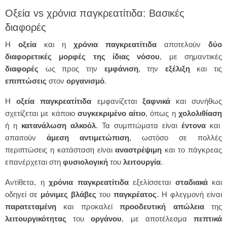
Οξεία vs χρόνια παγκρεατίτιδα: Βασικές
διαφορές
Η
οξεία
και η
χρόνια
παγκρεατίτιδα
αποτελούν
δύο
διαφορετικές μορφές της ίδιας νόσου
, με σημαντικές
διαφορές
ως προς την
εμφάνιση
, την
εξέλιξη
και τις
επιπτώσεις
στον
οργανισμό
.
Η
οξεία
παγκρεατίτιδα
εμφανίζεται
ξαφνικά
και συνήθως
σχετίζεται με κάποιο
συγκεκριμένο
αίτιο
, όπως η
χολολιθίαση
ή η
κατανάλωση
αλκοόλ
. Τα συμπτώματα είναι
έντονα
και
απαιτούν
άμεση
αντιμετώπιση
, ωστόσο σε πολλές
περιπτώσεις η κατάσταση είναι
αναστρέψιμη
και το πάγκρεας
επανέρχεται στη
φυσιολογική
του
λειτουργία
.
Αντίθετα, η
χρόνια
παγκρεατίτιδα
εξελίσσεται
σταδιακά
και
οδηγεί σε
μόνιμες
βλάβες
του
παγκρέατος
. Η φλεγμονή είναι
παρατεταμένη
και προκαλεί
προοδευτική
απώλεια
της
λειτουργικότητας
του
οργάνου
, με αποτέλεσμα
πεπτικά