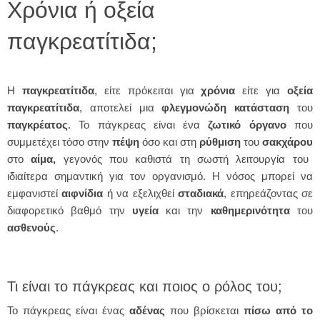
Χρόνια ή οξεία
παγκρεατίτιδα;
Η
παγκρεατίτιδα
, είτε πρόκειται για
χρόνια
είτε για
οξεία
παγκρεατίτιδα
, αποτελεί μια
φλεγμονώδη
κατάσταση
του
παγκρέατος
. Το πάγκρεας είναι ένα
ζωτικό
όργανο
που
συμμετέχει τόσο στην
πέψη
όσο και στη
ρύθμιση
του
σακχάρου
στο
αίμα,
γεγονός που καθιστά τη σωστή λειτουργία του
ιδιαίτερα σημαντική για τον οργανισμό. Η νόσος μπορεί να
εμφανιστεί
αιφνίδια
ή να εξελιχθεί
σταδιακά
, επηρεάζοντας σε
διαφορετικό βαθμό την
υγεία
και την
καθημερινότητα
του
ασθενούς
.
Τι είναι το πάγκρεας και ποιος ο ρόλος του;
Το πάγκρεας είναι ένας
αδένας
που βρίσκεται
πίσω από το