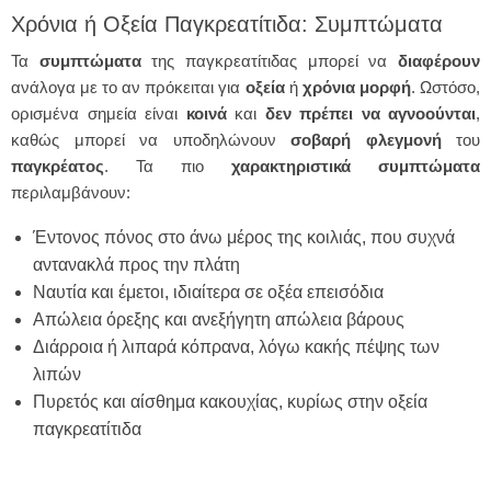
Χρόνια ή Οξεία Παγκρεατίτιδα: Συμπτώματα
Τα
συμπτώματα
της παγκρεατίτιδας μπορεί να
διαφέρουν
ανάλογα με το αν πρόκειται για
οξεία
ή
χρόνια
μορφή
. Ωστόσο,
ορισμένα σημεία είναι
κοινά
και
δεν πρέπει να αγνοούνται
,
καθώς μπορεί να υποδηλώνουν
σοβαρή
φλεγμονή
του
παγκρέατος
. Τα πιο
χαρακτηριστικά
συμπτώματα
περιλαμβάνουν:
Έντονος πόνος στο άνω μέρος της κοιλιάς, που συχνά
αντανακλά προς την πλάτη
Ναυτία και έμετοι, ιδιαίτερα σε οξέα επεισόδια
Απώλεια όρεξης και ανεξήγητη απώλεια βάρους
Διάρροια ή λιπαρά κόπρανα, λόγω κακής πέψης των
λιπών
Πυρετός και αίσθημα κακουχίας, κυρίως στην οξεία
παγκρεατίτιδα