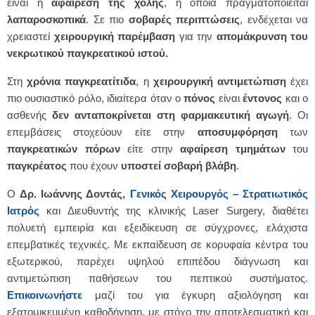
είναι η
αφαίρεση της χολής
, η οποία πραγματοποιείται
λαπαροσκοπικά
. Σε πιο
σοβαρές
περιπτώσεις
, ενδέχεται να
χρειαστεί
χειρουργική
παρέμβαση
για την
απομάκρυνση του
νεκρωτικού παγκρεατικού
ιστού.
Στη
χρόνια παγκρεατίτιδα
, η
χειρουργική
αντιμετώπιση
έχει
πιο ουσιαστικό ρόλο, ιδιαίτερα όταν ο
πόνος
είναι
έντονος
και ο
ασθενής
δεν ανταποκρίνεται στη φαρμακευτική αγωγή
. Οι
επεμβάσεις στοχεύουν είτε στην
αποσυμφόρηση
των
παγκρεατικών
πόρων
είτε στην
αφαίρεση
τμημάτων
του
παγκρέατος
που έχουν
υποστεί
σοβαρή
βλάβη
.
Ο
Δρ. Ιωάννης Δοντάς,
Γενικός Χειρουργός – Στρατιωτικός
Ιατρός
και Διευθυντής της κλινικής Laser Surgery, διαθέτει
πολυετή εμπειρία και εξειδίκευση σε σύγχρονες, ελάχιστα
επεμβατικές τεχνικές. Με εκπαίδευση σε κορυφαία κέντρα του
εξωτερικού, παρέχει υψηλού επιπέδου διάγνωση και
αντιμετώπιση παθήσεων του πεπτικού συστήματος.
Επικοινωνήστε
μαζί του για έγκυρη αξιολόγηση και
εξατομικευμένη καθοδήγηση, με στόχο την αποτελεσματική και