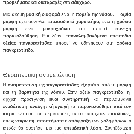
προβλήματα
και
διαταραχές
στο
σάκχαρο
.
Μια ακόμη
βασική
διαφορά
είναι η
πορεία
της
νόσου
. Η
οξεία
μορφή
έχει συνήθως
επεισοδιακό
χαρακτήρα
, ενώ η
χρόνια
μορφή
είναι
μακροχρόνια
και απαιτεί
συνεχή
παρακολούθηση
. Επιπλέον,
επαναλαμβανόμενα
επεισόδια
οξείας
παγκρεατίτιδας
μπορεί να οδηγήσουν στη
χρόνια
παγκρεατίτιδα
.
Θεραπευτική αντιμετώπιση
Η
αντιμετώπιση
της
παγκρεατίτιδας
εξαρτάται από τη
μορφή
και τη
βαρύτητα
της
νόσου
. Στην
οξεία
παγκρεατίτιδα
, η
αρχική προσέγγιση είναι
συντηρητική
και περιλαμβάνει
ενυδάτωση
,
αναλγητική
αγωγή
και
παρακολούθηση από τον
ιατρό
. Ωστόσο, σε περιπτώσεις όπου υπάρχουν
επιπλοκές
,
όπως
νέκρωση
,
αποστήματα
ή
απόφραξη
των
χοληφόρων
, ο
ιατρός θα συστήσει μια πιο
επεμβατική
λύση
. Συνηθέστερη