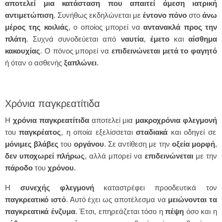
αποτελεί μια κατάσταση που απαιτεί άμεση ιατρική
αντιμετώπιση
. Συνήθως εκδηλώνεται με
έντονο
πόνο
στο
άνω
μέρος της κοιλιάς
, ο οποίος μπορεί να
αντανακλά προς την
πλάτη
. Συχνά συνοδεύεται από
ναυτία
,
έμετο
και
αίσθημα
κακουχίας
. Ο πόνος μπορεί να
επιδεινώνεται
μετά το φαγητό
ή όταν ο ασθενής
ξαπλώνει
.
Χρόνια παγκρεατίτιδα
Η
χρόνια
παγκρεατίτιδα
αποτελεί μια
μακροχρόνια
φλεγμονή
του
παγκρέατος
, η οποία εξελίσσεται
σταδιακά
και οδηγεί σε
μόνιμες
βλάβες
του
οργάνου
. Σε αντίθεση με την
οξεία
μορφή
,
δεν υποχωρεί πλήρως
, αλλά μπορεί να
επιδεινώνεται
με την
πάροδο
του
χρόνου
.
Η
συνεχής
φλεγμονή
καταστρέφει προοδευτικά τον
παγκρεατικό ιστό
. Αυτό έχει ως αποτέλεσμα να
μειώνονται τα
παγκρεατικά ένζυμα
. Έτσι, επηρεάζεται τόσο η
πέψη
όσο και η