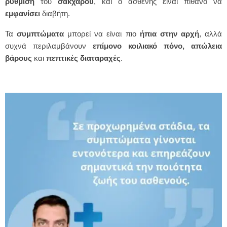
ρύθμιση
του
σακχάρου
, και ο ασθενής είναι πιθανό να
εμφανίσει
διαβήτη.
Τα
συμπτώματα
μπορεί να είναι πιο
ήπια στην αρχή
, αλλά
συχνά περιλαμβάνουν
επίμονο
κοιλιακό
πόνο,
απώλεια
βάρους
και
πεπτικές
διαταραχές
.