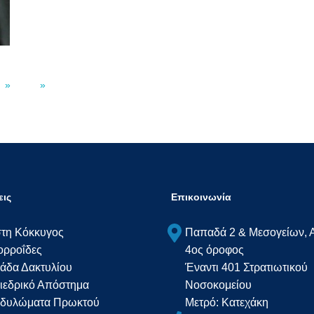
»
»
ις
Επικοινωνία
τη Κόκκυγος
Παπαδά 2 & Μεσογείων, 
ορροΐδες
4ος όροφος
άδα Δακτυλίου
Έναντι 401 Στρατιωτικού
ιεδρικό Απόστημα
Νοσοκομείου
δυλώματα Πρωκτού
Μετρό: Κατεχάκη