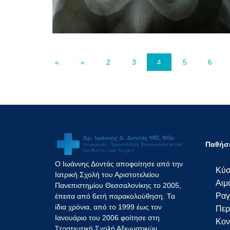
«
«
2
3
4
5
6
Παθήσε
Ο Ιωάννης Δοντάς αποφοίτησε από την
Κύσ
Ιατρική Σχολή του Αριστοτελείου
Αιμ
Πανεπιστημίου Θεσσαλονίκης το 2005,
Ραγ
έπειτα από 6ετή παρακολούθηση. Τα
ίδια χρόνια, από το 1999 έως τον
Περ
Ιανουάριο του 2006 φοίτησε στη
Κον
Στρατιωτική Σχολή Αξιωματικών