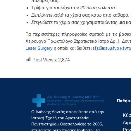
παλάμες
σας.
Τρίψτε για
τουλάχιστον 20 δευτερόλεπτα
.
Ξεπλύνετε
καλά
τα χέρια σας κάτω από καθαρό, 
Στεγνώστε
τα χέρια σας χρησιμοποιώντας μια κα
Για περισσότερες πληροφορίες σχετικά με τις βασ
Χειρουργό Πρωκτολόγο Στρατιωτικό Ιατρό Δρ. I. Δοντ
Laser Surgery
η οποία και διαθέτει
εξειδικευμένο κέντ
Post Views:
2,874
Παθήσε
Ο Ιωάννης Δοντάς αποφοίτησε από την
Κύσ
Ιατρική Σχολή του Αριστοτελείου
Αιμ
Πανεπιστημίου Θεσσαλονίκης το 2005,
Ραγ
έπειτα από 6ετή παρακολούθηση. Τα