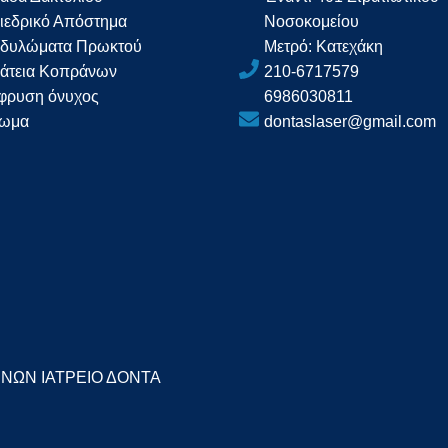
ιεδρικό Απόστημα
Νοσοκομείου
δυλώματα Πρωκτού
Μετρό: Κατεχάκη
άτεια Κοπράνων
210-6717579
φρυση όνυχος
6986030811
ωμα
dontaslaser@gmail.com
ΝΩΝ ΙΑΤΡΕΙΟ ΔΟΝΤΑ