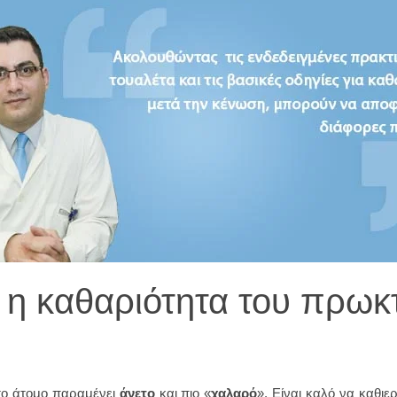
κή η καθαριότητα του πρωκ
το άτομο παραμένει
άνετο
και πιο «
χαλαρό
». Είναι καλό να καθιε