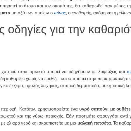
ξυπηρετεί το άτομο και τον σκοπό της, θα καθιερωθεί σαν μέρος τ
ήματα
μεταξύ των οποίων ο
πόνος
, ο
ερεθισμός
, ακόμη και η
μόλυν
ές οδηγίες για την καθαρι
ι χαρτιού στον πρωκτό μπορεί να οδηγήσουν σε λοιμώξεις και
π
ή καθαρίζει χωρίς να ερεθίζει και επιτρέπει στην περιπρωκτική 
ό έκζεμα, ομαλός λειχήνας, ατοπική δερματίτιδα, μυκητιασική λοί
περιοχή. Κατόπιν, χρησιμοποιείστε ένα
υγρό σαπούνι με ουδέτ
πρωκτού και της γύρω περιοχής. Εάν προτιμάτε σφουγγάρι αντί γ
 με χλιαρό νερό και σκουπιστείτε με μια
μαλακή
πετσέτα
. Τα καθα