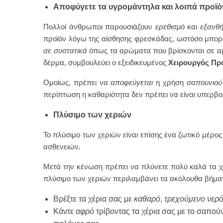
Αποφύγετε τα υγρομάντηλα και λοιπά προϊό
Πολλοί άνθρωποι παρουσιάζουν
ερεθισμό
και
εξανθ
προϊόν λόγω της αίσθησης φρεσκάδας, ωστόσο μπορε
σε συστατικά
όπως τα αρώματα που βρίσκονται σε αρω
δέρμα, συμβουλεύει ο εξειδικευμένος
Χειρουργός Πρω
Ομοίως, πρέπει να
αποφεύγεται
η χρήση
σαπουνιού
περίπτωση η καθαριότητα δεν πρέπει να είναι υπερβο
Πλύσιμο των χεριών
Το πλύσιμο των χεριών είναι επίσης ένα ζωτικό μέρος
ασθενειών
.
Μετά την κένωση πρέπει να πλύνετε πολύ καλά τα χέ
πλύσιμο των χεριών περιλαμβάνει τα ακόλουθα βήμα
Βρέξτε τα χέρια σας με
καθαρό
,
τρεχούμενο
νερ
Κάντε
αφρό
τρίβοντας τα χέρια σας με το σαπού