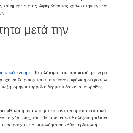
ης καθημερινότητας. Αφιερώνοντας χρόνο στην υγιεινή
ση
.
ότητα μετά την
ρωκτικό κνησμό
. Το
πλύσιμο του πρωκτού με νερό
περιοχή να θωρακίζεται από πιθανή εμφάνιση διάφορων
μωξη, σμηγματορροϊκή δερματίτιδα και αιμορροΐδες.
ερο pH
και ήπια αντισηπτικά, αντικνησμικά συστατικά.
ια το χέρι σας, τότε θα πρέπει να διαλέξετε
μαλακό
ρά εσώρουχα είναι αυτονόητα σε κάθε περίπτωση.