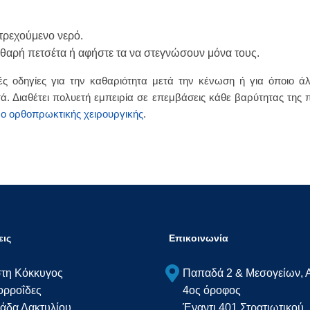
τρεχούμενο νερό.
θαρή πετσέτα ή αφήστε τα να στεγνώσουν μόνα τους.
ικές οδηγίες για την καθαριότητα μετά την κένωση ή για όποι
ά. Διαθέτει πολυετή εμπειρία σε επεμβάσεις κάθε βαρύτητας της π
ρο ορθοπρωκτικής χειρουργικής
.
ις
Επικοινωνία
τη Κόκκυγος
Παπαδά 2 & Μεσογείων, 
ορροΐδες
4ος όροφος
άδα Δακτυλίου
Έναντι 401 Στρατιωτικού