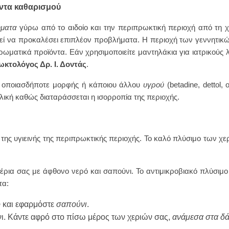
ντα καθαρισμού
ήματα
γύρω από το αιδοίο και την περιπρωκτική περιοχή από τη 
ί να προκαλέσει επιπλέον προβλήματα. Η περιοχή των γεννητικών
ματικά προϊόντα. Εάν χρησιμοποιείτε μαντηλάκια για ιατρικούς λ
κτολόγος Δρ. Ι. Δοντάς
.
οποιασδήποτε μορφής ή κάποιου άλλου
υγρού
(betadine, dettol
λική καθώς διαταράσσεται η ισορροπία της περιοχής.
 της υγιεινής της περιπρωκτικής περιοχής. Το καλό πλύσιμο των χ
ρια σας με άφθονο νερό και σαπούνι. Το αντιμικροβιακό πλύσιμο 
τα:
ό
και εφαρμόστε
σαπούνι
.
νι. Κάντε αφρό στο πίσω μέρος των χεριών σας,
ανάμεσα στα δ